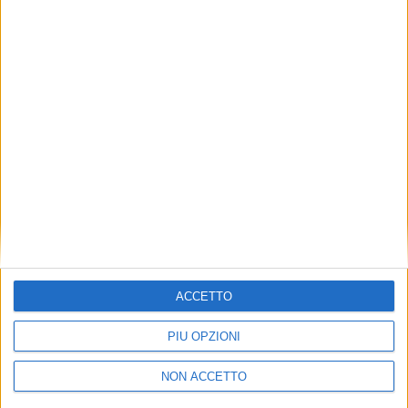
TUOI TOPICS PREFERITI OGNI
GIORNO?
ISCRIVITI
Dichiaro di aver letto e compreso l'informativa sulla privacy e
di dare il mio consenso alla ricezione di promozioni commerciali
ed informative.
Vedi POLITICA SULLA PRIVACY.
ACCETTO
PIÙ OPZIONI
NON ACCETTO