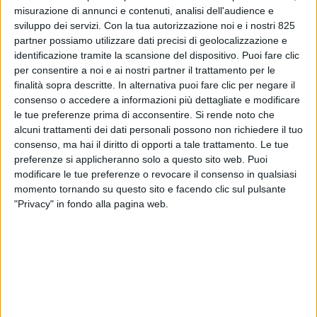
misurazione di annunci e contenuti, analisi dell'audience e
sviluppo dei servizi.
Con la tua autorizzazione noi e i nostri 825
partner possiamo utilizzare dati precisi di geolocalizzazione e
identificazione tramite la scansione del dispositivo. Puoi fare clic
per consentire a noi e ai nostri partner il trattamento per le
finalità sopra descritte. In alternativa puoi fare clic per negare il
consenso o accedere a informazioni più dettagliate e modificare
le tue preferenze prima di acconsentire.
Si rende noto che
alcuni trattamenti dei dati personali possono non richiedere il tuo
consenso, ma hai il diritto di opporti a tale trattamento. Le tue
preferenze si applicheranno solo a questo sito web. Puoi
LOGISTICA
16 GIUGNO 2026
modificare le tue preferenze o revocare il consenso in qualsiasi
Dsv partner logistico del maxi
momento tornando su questo sito e facendo clic sul pulsante
raduno Vespa Roma 2026
"Privacy" in fondo alla pagina web.
VUOI RICEVERE AGGIORNAMENTI SUI