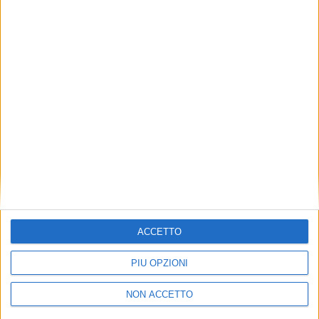
TUOI TOPICS PREFERITI OGNI
GIORNO?
ISCRIVITI
Dichiaro di aver letto e compreso l'informativa sulla privacy e
di dare il mio consenso alla ricezione di promozioni commerciali
ed informative.
Vedi POLITICA SULLA PRIVACY.
ACCETTO
PIÙ OPZIONI
NON ACCETTO