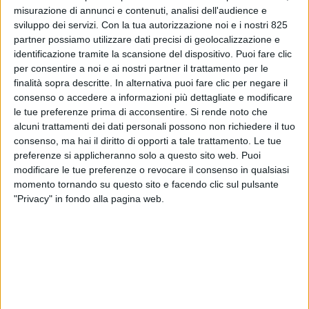
misurazione di annunci e contenuti, analisi dell'audience e
sviluppo dei servizi.
Con la tua autorizzazione noi e i nostri 825
partner possiamo utilizzare dati precisi di geolocalizzazione e
identificazione tramite la scansione del dispositivo. Puoi fare clic
per consentire a noi e ai nostri partner il trattamento per le
finalità sopra descritte. In alternativa puoi fare clic per negare il
consenso o accedere a informazioni più dettagliate e modificare
le tue preferenze prima di acconsentire.
Si rende noto che
alcuni trattamenti dei dati personali possono non richiedere il tuo
NOTIZIE E INTERVISTE IN EVIDENZA
16 MARZO 2021
consenso, ma hai il diritto di opporti a tale trattamento. Le tue
Rail Cargo si prepara a
preferenze si applicheranno solo a questo sito web. Puoi
modificare le tue preferenze o revocare il consenso in qualsiasi
riattivare il treno merci tra
momento tornando su questo sito e facendo clic sul pulsante
Melzo e Xi’an
"Privacy" in fondo alla pagina web.
VUOI RICEVERE AGGIORNAMENTI SUI