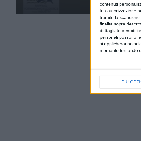
contenuti personalizz
tua autorizzazione no
tramite la scansione d
finalità sopra descri
dettagliate e modific
personali possono non
si applicheranno sol
momento tornando su 
PIÙ OPZI