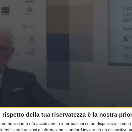
ome si muove il Made in Italy ad a
l rispetto della tua riservatezza è la nostra prior
memorizziamo e/o accediamo a informazioni su un dispositivo, come i c
identificatori univoci e informazioni standard inviate da un dispositivo 