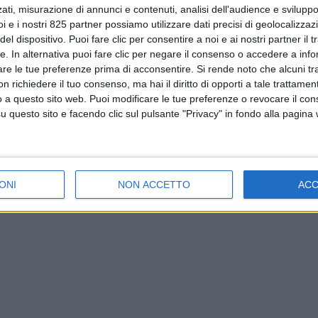
ati, misurazione di annunci e contenuti, analisi dell'audience e sviluppo 
i e i nostri 825 partner possiamo utilizzare dati precisi di geolocalizzaz
el dispositivo. Puoi fare clic per consentire a noi e ai nostri partner il 
tte. In alternativa puoi fare clic per negare il consenso o accedere a inf
are le tue preferenze prima di acconsentire.
Si rende noto che alcuni tr
 richiedere il tuo consenso, ma hai il diritto di opporti a tale trattame
o a questo sito web. Puoi modificare le tue preferenze o revocare il con
questo sito e facendo clic sul pulsante "Privacy" in fondo alla pagina
ONI
NON ACCETTO
AC