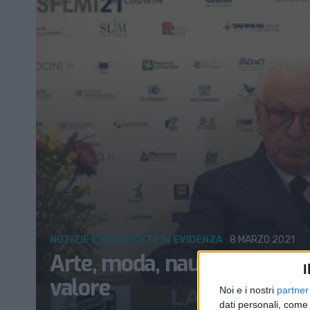
NOTIZIE E INTERVISTE IN EVIDENZA
8 MARZO 2021
Arte, moda, nautica, food: c
I
valore
Noi e i nostri
partner
dati personali, come 