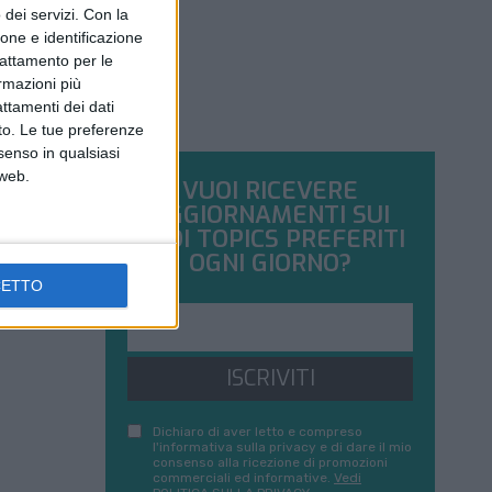
dei servizi.
Con la
ione e identificazione
trattamento per le
ormazioni più
attamenti dei dati
nto. Le tue preferenze
senso in qualsiasi
 web.
VUOI RICEVERE
AGGIORNAMENTI SUI
TUOI TOPICS PREFERITI
OGNI GIORNO?
CETTO
ISCRIVITI
Dichiaro di aver letto e compreso
l'informativa sulla privacy e di dare il mio
consenso alla ricezione di promozioni
commerciali ed informative.
Vedi