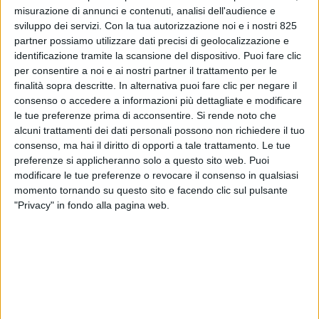
misurazione di annunci e contenuti, analisi dell'audience e
sviluppo dei servizi.
Con la tua autorizzazione noi e i nostri 825
partner possiamo utilizzare dati precisi di geolocalizzazione e
identificazione tramite la scansione del dispositivo. Puoi fare clic
per consentire a noi e ai nostri partner il trattamento per le
finalità sopra descritte. In alternativa puoi fare clic per negare il
consenso o accedere a informazioni più dettagliate e modificare
le tue preferenze prima di acconsentire.
Si rende noto che
alcuni trattamenti dei dati personali possono non richiedere il tuo
NOTIZIE E INTERVISTE IN EVIDENZA
21 OTTOBRE 2020
consenso, ma hai il diritto di opporti a tale trattamento. Le tue
Distribuzione vaccini per il
preferenze si applicheranno solo a questo sito web. Puoi
modificare le tue preferenze o revocare il consenso in qualsiasi
Covid-19: criticità e numeri da
momento tornando su questo sito e facendo clic sul pulsante
affrontare per la logistica
"Privacy" in fondo alla pagina web.
VUOI RICEVERE AGGIORNAMENTI SUI