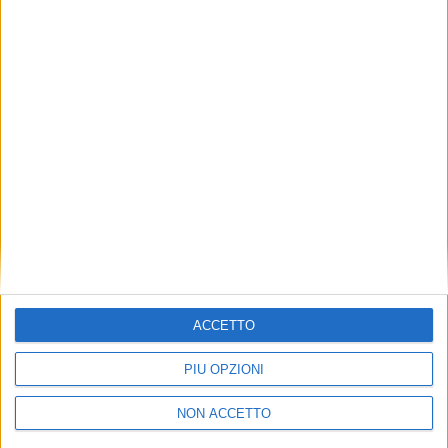
TUOI TOPICS PREFERITI OGNI
GIORNO?
ISCRIVITI
Dichiaro di aver letto e compreso l'informativa sulla privacy e
di dare il mio consenso alla ricezione di promozioni commerciali
ed informative.
Vedi POLITICA SULLA PRIVACY.
ACCETTO
PIÙ OPZIONI
NON ACCETTO