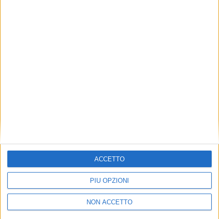
TUOI TOPICS PREFERITI OGNI
GIORNO?
ISCRIVITI
Dichiaro di aver letto e compreso l'informativa sulla privacy e
di dare il mio consenso alla ricezione di promozioni commerciali
ed informative.
Vedi POLITICA SULLA PRIVACY.
ACCETTO
PIÙ OPZIONI
NON ACCETTO