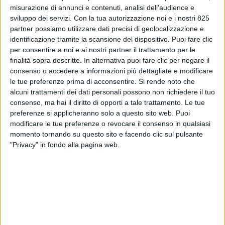
misurazione di annunci e contenuti, analisi dell'audience e
sviluppo dei servizi.
Con la tua autorizzazione noi e i nostri 825
partner possiamo utilizzare dati precisi di geolocalizzazione e
identificazione tramite la scansione del dispositivo. Puoi fare clic
per consentire a noi e ai nostri partner il trattamento per le
finalità sopra descritte. In alternativa puoi fare clic per negare il
consenso o accedere a informazioni più dettagliate e modificare
le tue preferenze prima di acconsentire.
Si rende noto che
alcuni trattamenti dei dati personali possono non richiedere il tuo
TRASPORTI
28 MAGGIO 2026
consenso, ma hai il diritto di opporti a tale trattamento. Le tue
Cassazione sull’autotrasporto
preferenze si applicheranno solo a questo sito web. Puoi
modificare le tue preferenze o revocare il consenso in qualsiasi
merci: più attenzione a CMR,
momento tornando su questo sito e facendo clic sul pulsante
colpa grave e riserve
"Privacy" in fondo alla pagina web.
VUOI RICEVERE AGGIORNAMENTI SUI