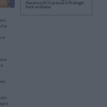
Piacenza DC11 presso il Prologis
Park emiliano
etri
 che
e in
mune
 e
eed
alla
magna.