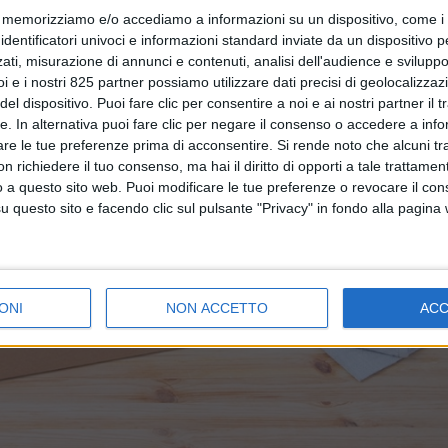
memorizziamo e/o accediamo a informazioni su un dispositivo, come i c
identificatori univoci e informazioni standard inviate da un dispositivo 
ati, misurazione di annunci e contenuti, analisi dell'audience e sviluppo 
i e i nostri 825 partner possiamo utilizzare dati precisi di geolocalizzaz
el dispositivo. Puoi fare clic per consentire a noi e ai nostri partner il 
tte. In alternativa puoi fare clic per negare il consenso o accedere a inf
are le tue preferenze prima di acconsentire.
Si rende noto che alcuni tr
 richiedere il tuo consenso, ma hai il diritto di opporti a tale trattame
o a questo sito web. Puoi modificare le tue preferenze o revocare il con
questo sito e facendo clic sul pulsante "Privacy" in fondo alla pagina
ONI
NON ACCETTO
AC