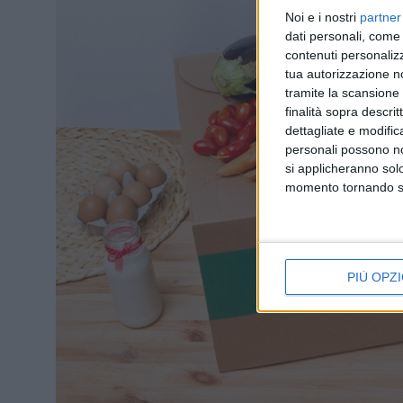
Noi e i nostri
partner
dati personali, come 
contenuti personalizz
tua autorizzazione no
tramite la scansione d
finalità sopra descri
dettagliate e modific
personali possono non
si applicheranno sol
momento tornando su 
PIÙ OPZI