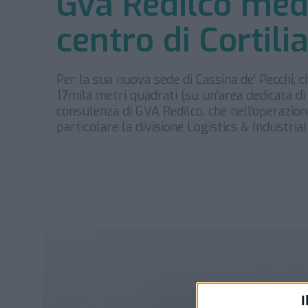
Gva Redilco medi
centro di Cortili
Per la sua nuova sede di Cassina de’ Pecchi, 
17mila metri quadrati (su un’area dedicata di 
consulenza di GVA Redilco, che nell’operazio
particolare la divisione Logistics & Industrial
I