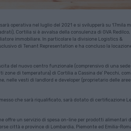
sarà operativa nel luglio del 2021 e si svilupperà su 17mila m
drati), Cortilia si è avvalsa della consulenza di GVA Redilco,
atore immobiliare. In particolare la divisione Logistics &
esclusivo di Tenant Representation e ha concluso la locazion
ascita del nuovo centro funzionale (comprensivo di una sede
ti zone di temperatura) di Cortilia a Cassina de’ Pecchi, co
ne, nelle vesti di landlord e developer (proprietario delle aree
smesso che sarà riqualificato, sarà dotato di certificazione L
offre un servizio di spesa on-line per prodotti alimentari d
 diverse città e province di Lombardia, Piemonte ed Emilia-Ro