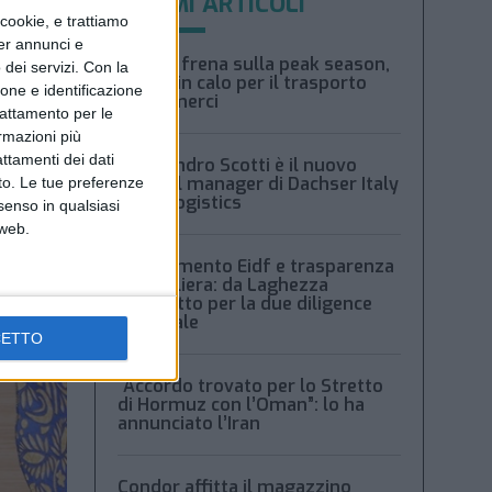
ULTIMI ARTICOLI
ookie, e trattiamo
per annunci e
Xeneta frena sulla peak season,
dei servizi.
Con la
tariffe in calo per il trasporto
ione e identificazione
aereo merci
trattamento per le
ormazioni più
attamenti dei dati
Alessandro Scotti è il nuovo
general manager di Dachser Italy
nto. Le tue preferenze
Food Logistics
senso in qualsiasi
 web.
Regolamento Eidf e trasparenza
della filiera: da Laghezza
pacchetto per la due diligence
aziendale
CETTO
“Accordo trovato per lo Stretto
di Hormuz con l’Oman”: lo ha
annunciato l’Iran
Condor affitta il magazzino