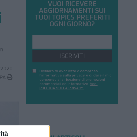
VUOI RICEVERE
AGGIORNAMENTI SUI
i
TUOI TOPICS PREFERITI
OGNI GIORNO?
In
ISCRIVITI
 2020
Dichiaro di aver letto e compreso
l'informativa sulla privacy e di dare il mio
MPA
consenso alla ricezione di promozioni
commerciali ed informative.
Vedi
POLITICA SULLA PRIVACY.
ità