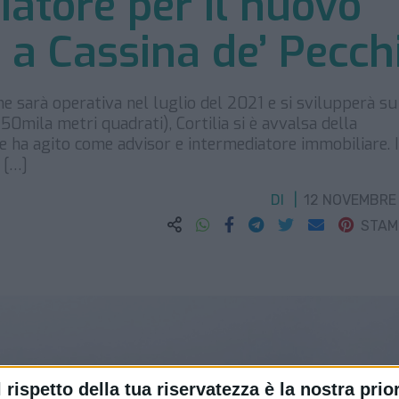
atore per il nuovo
a a Cassina de’ Pecch
che sarà operativa nel luglio del 2021 e si svilupperà su
50mila metri quadrati), Cortilia si è avvalsa della
ne ha agito come advisor e intermediatore immobiliare. 
 […]
DI
12 NOVEMBRE
STA
l rispetto della tua riservatezza è la nostra prior