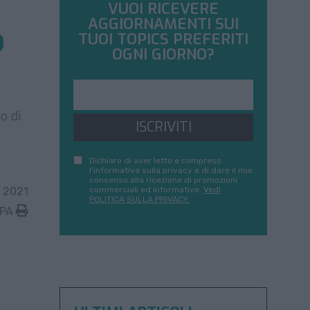
VUOI RICEVERE
AGGIORNAMENTI SUI
o
TUOI TOPICS PREFERITI
OGNI GIORNO?
o di
ISCRIVITI
Dichiaro di aver letto e compreso
l'informativa sulla privacy e di dare il mio
consenso alla ricezione di promozioni
 2021
commerciali ed informative.
Vedi
POLITICA SULLA PRIVACY.
MPA