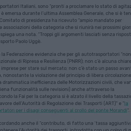
portatori Italiani, sono “pronti a proclamare lo stato di agita
ne è emersa durante l’ultima Assemblea Generale, che si è te
 il Comitato di presidenza ha ricevuto “ampio mandato per
 associazioni della categoria che si riunirà nei prossimi gior
 spiega una nota. “Troppi gli argomenti lasciati senza rispos
rasporto Paolo Uggè.
ro la Federazione evidenzia che per gli autotrasportatori “non
zionale di Ripresa e Resilienza (PNRR); non c’è alcuna chiar
lle imprese per stare sul mercato; non c’è stato un passo avan
o, nonostante la violazione del principio di libera circolazion
la drammatica inefficienza delle Motorizzazioni civili, che va
iena funzionalità sulle revisioni) anche attraverso la
condo la Fai per la categoria si è alzato il livello della tassaz
avore dell’Autorità di Regolazione dei Trasporti (ART)” e “
la
ortatori per i disagi conseguenti al crollo del ponte Morandi
“.
ordando anche il “contributo, di fatto una ‘tassa aggiuntiva
ntenere l’Autorità dei trasporti, introdotta con un colpo di