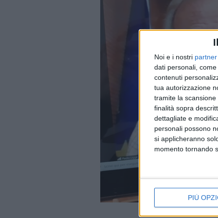
I
Noi e i nostri
partner
dati personali, come 
contenuti personalizz
tua autorizzazione no
tramite la scansione d
finalità sopra descri
dettagliate e modific
personali possono non
si applicheranno sol
momento tornando su 
PIÙ OPZI