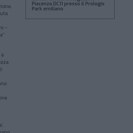
Piacenza DC11 presso il Prologis
zione,
Park emiliano
nuta
ni –
ta”
 è
ezza
ti
e
nno
ione
’,
 mano