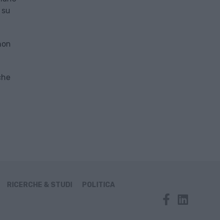
 su
non
che
RICERCHE & STUDI
POLITICA