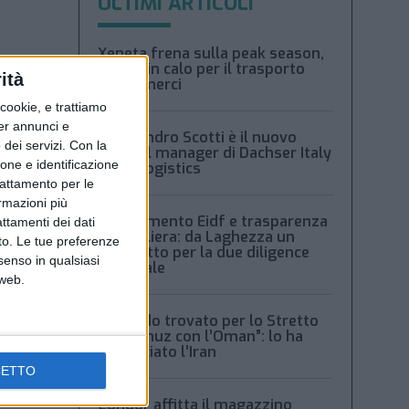
ULTIMI ARTICOLI
Xeneta frena sulla peak season,
tariffe in calo per il trasporto
ità
aereo merci
ookie, e trattiamo
per annunci e
Alessandro Scotti è il nuovo
dei servizi.
Con la
general manager di Dachser Italy
ione e identificazione
Food Logistics
trattamento per le
ormazioni più
Regolamento Eidf e trasparenza
attamenti dei dati
della filiera: da Laghezza un
nto. Le tue preferenze
pacchetto per la due diligence
senso in qualsiasi
aziendale
 web.
“Accordo trovato per lo Stretto
di Hormuz con l’Oman”: lo ha
annunciato l’Iran
CETTO
Condor affitta il magazzino