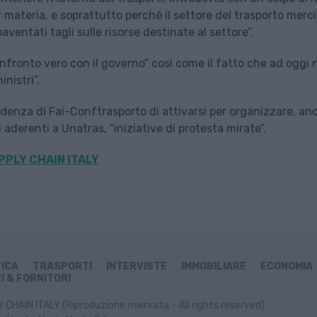
materia, e soprattutto perché il settore del trasporto merci
entati tagli sulle risorse destinate al settore”.
fronto vero con il governo” così come il fatto che ad oggi 
nistri”.
denza di Fai-Conftrasporto di attivarsi per organizzare, an
aderenti a Unatras, “iniziative di protesta mirate”.
PPLY CHAIN ITALY
TICA
TRASPORTI
INTERVISTE
IMMOBILIARE
ECONOMIA
I & FORNITORI
CHAIN ITALY (Riproduzione riservata – All rights reserved)