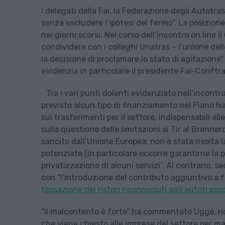
I delegati della Fai, la Federazione degli Autotras
senza escludere l’ipotesi del fermo”. La posizio
nei giorni scorsi. Nel corso dell’incontro on line
condividere con i colleghi Unatras – l’unione delle
la decisione di proclamare lo stato di agitazione”
evidenzia in particolare il presidente Fai-Conft
Tra i vari punti dolenti evidenziato nell’incont
previsto alcun tipo di finanziamento nel Piano Na
sui trasferimenti per il settore, indispensabili a
sulla questione delle limitazioni ai Tir al Brenner
sancito dall’Unione Europea; non è stata risolta 
potenziate (in particolare occorre garantirne la p
privatizzazione di alcuni servizi”. Al contrario, se
con “l’introduzione del contributo aggiuntivo a f
tassazione dei ristori riconosciuti agli autotrasp
“Il malcontento è forte” ha commentato Uggé, ric
che viene chiesto alle imprese del settore per ma