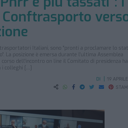
Pnrr e più tassati”: i
i Conftrasporto vers
zione
otrasportatori Italiani, sono “pronti a proclamare lo stat
mo”. La posizione è emersa durante l’ultima Assemblea
l corso dell’incontro on line il Comitato di presidenza ha
i colleghi […]
DI
19 APRILE
STA