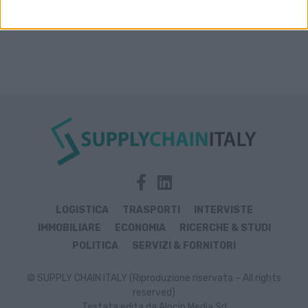
LOGISTICA
TRASPORTI
INTERVISTE
IMMOBILIARE
ECONOMIA
RICERCHE & STUDI
POLITICA
SERVIZI & FORNITORI
© SUPPLY CHAIN ITALY (Riproduzione riservata – All rights
reserved)
Testata edita da Alocin Media Srl