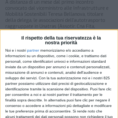
A distanza di un mese dal primo incontro
convocato dal viceministro alle Infrastrutture e
Mobilità Sostenibili Teresa Bellanova, titolare
della delega, le associazioni dell’autotrasporto
raggruppate in Unatras (Assotir, Cna Fita,
Confartigianato Trasporti, Fai Conftrasporto,
Fiap, Sna Casartigiani, Unitai) sono tornate a
Il rispetto della tua riservatezza è la
nostra priorità
chiedere una convocazione alla senatrice di Italia
Viva, con una lettera firmata dal presidente […]
Noi e i nostri
partner
memorizziamo e/o accediamo a
informazioni su un dispositivo, come i cookie, e trattiamo dati
DI
22 LUGLIO 2021
personali, come identificatori univoci e informazioni standard
inviate da un dispositivo per annunci e contenuti personalizzati,
misurazione di annunci e contenuti, analisi dell'audience e
STAMPA
sviluppo dei servizi.
Con la tua autorizzazione noi e i nostri 825
partner possiamo utilizzare dati precisi di geolocalizzazione e
identificazione tramite la scansione del dispositivo. Puoi fare clic
per consentire a noi e ai nostri partner il trattamento per le
finalità sopra descritte. In alternativa puoi fare clic per negare il
consenso o accedere a informazioni più dettagliate e modificare
le tue preferenze prima di acconsentire.
Si rende noto che
alcuni trattamenti dei dati personali possono non richiedere il tuo