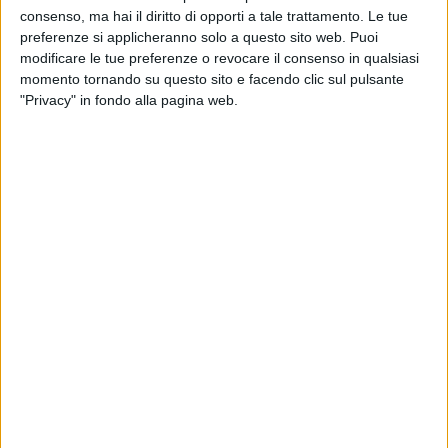
consenso, ma hai il diritto di opporti a tale trattamento. Le tue
preferenze si applicheranno solo a questo sito web. Puoi
modificare le tue preferenze o revocare il consenso in qualsiasi
momento tornando su questo sito e facendo clic sul pulsante
"Privacy" in fondo alla pagina web.
A distanza di un mese dal primo incontro convocato
dal viceministro alle Infrastrutture e Mobilità
Sostenibili Teresa Bellanova, titolare della delega, le
associazioni dell’autotrasporto raggruppate in
Unatras (Assotir, Cna Fita, Confartigianato Trasporti,
Fai Conftrasporto, Fiap, Sna Casartigiani, Unitai) sono