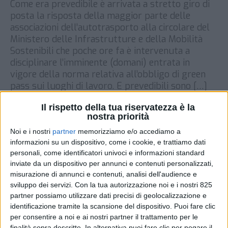
Come era prevedibile è arrivata a stretto giro di
posta la risposta della maggior parte delle
associazioni dell’autotrasporto alla circolare del
Ministero delle Infrastrutture e della Mobilità
Sostenibili che poche ore fa è intervenuta a
disciplinare l’imminente (domani) entrata in
vigore della norma relativa all’obbligo di green
pass sui luoghi di lavoro. E prevedibili sono […]
DI
14 OTTOBRE 2021
Il rispetto della tua riservatezza è la
nostra priorità
Noi e i nostri
partner
memorizziamo e/o accediamo a
STAMPA
informazioni su un dispositivo, come i cookie, e trattiamo dati
personali, come identificatori univoci e informazioni standard
inviate da un dispositivo per annunci e contenuti personalizzati,
misurazione di annunci e contenuti, analisi dell'audience e
sviluppo dei servizi.
Con la tua autorizzazione noi e i nostri 825
partner possiamo utilizzare dati precisi di geolocalizzazione e
identificazione tramite la scansione del dispositivo. Puoi fare clic
per consentire a noi e ai nostri partner il trattamento per le
finalità sopra descritte. In alternativa puoi fare clic per negare il