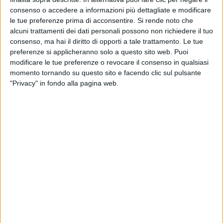
consenso o accedere a informazioni più dettagliate e modificare
le tue preferenze prima di acconsentire.
Si rende noto che
alcuni trattamenti dei dati personali possono non richiedere il tuo
consenso, ma hai il diritto di opporti a tale trattamento. Le tue
preferenze si applicheranno solo a questo sito web. Puoi
modificare le tue preferenze o revocare il consenso in qualsiasi
momento tornando su questo sito e facendo clic sul pulsante
"Privacy" in fondo alla pagina web.
Come era prevedibile è arrivata a stretto giro di posta
la risposta della maggior parte delle associazioni
dell’autotrasporto alla circolare del Ministero delle
Infrastrutture e della Mobilità Sostenibili che poche
ore fa è
intervenuta
a disciplinare l’imminente
(domani) entrata in vigore della norma relativa
all’obbligo di green pass sui luoghi di lavoro.