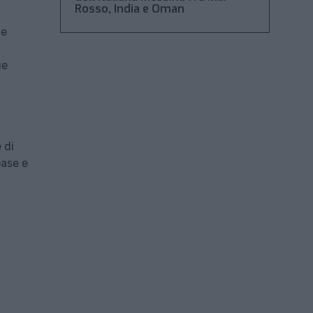
Rosso, India e Oman
ne
ue
 di
base e