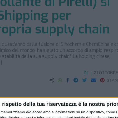
lante di Pirelli) si
Shipping per
propria supply chain
i quest’anno dalla fusione di Sinochem e ChemChina e c
imico del mondo, ha siglato un accordo di ampio respir
 stabilità della sua supply chain”. La holding cinese,
…]
DI
21 OTTOBRE
STA
l rispetto della tua riservatezza è la nostra prior
memorizziamo e/o accediamo a informazioni su un dispositivo, come i c
identificatori univoci e informazioni standard inviate da un dispositivo 