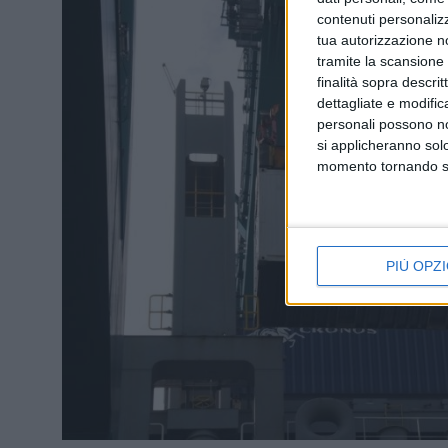
contenuti personalizz
tua autorizzazione no
tramite la scansione d
finalità sopra descri
dettagliate e modific
personali possono non
si applicheranno sol
momento tornando su 
PIÙ OPZI