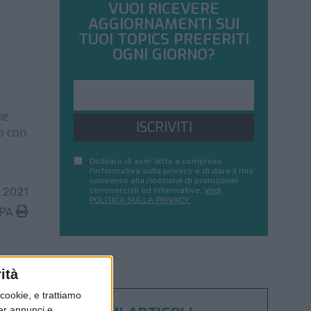
VUOI RICEVERE
AGGIORNAMENTI SUI
TUOI TOPICS PREFERITI
OGNI GIORNO?
he
ISCRIVITI
o con
Dichiaro di aver letto e compreso
l'informativa sulla privacy e di dare il mio
consenso alla ricezione di promozioni
 2021
commerciali ed informative.
Vedi
POLITICA SULLA PRIVACY.
MPA
ità
ookie, e trattiamo
per annunci e