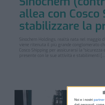
Sinochem (control
allea con Cosco 
stabilizzare la 
Sinochem Holdings, realtà nata nel maggio d
viene ritenuta il più grande conglomerato ch
Cosco Shipping per assicurarsi la “sicurezza e
presente con le sue attività e stabilimenti [
I
Noi e i nostri
partner
dati personali, come 