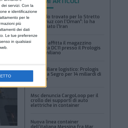
ULTIMI ARTICOLI
dei servizi.
Con la
ione e identificazione
“Accordo trovato per lo Stretto
trattamento per le
di Hormuz con l’Oman”: lo ha
ormazioni più
annunciato l’Iran
attamenti dei dati
nto. Le tue preferenze
senso in qualsiasi
Condor affitta il magazzino
Piacenza DC11 presso il Prologis
 web.
Park emiliano
Immobiliare logistico: Prologis
acquista Segro per 14 miliardi di
CETTO
sterline
Msc denuncia CargoLoop per il
crollo dei supporti di auto
elettriche in container
Nuova linea container
dell’italiana Messina fra Mar