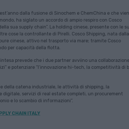
uest’anno dalla fusione di Sinochem e ChemChina e che vie
 mondo, ha siglato un accordo di ampio respiro con Cosco
 della sua supply chain”. La holding cinese, presente con le s
altre cose la controllante di Pirelli. Cosco Shipping, nata dalla
pure cinese, attivo nel trasporto via mare; tramite Cosco
do per capacità della flotta.
l’intesa prevede che i due partner avviino una collaborazione
izi” e potenziare “l’innovazione hi-tech, la competitività di 
 della catena industriale, le attività di shipping, la
 digitale, servizi di real estate completi, un procurement
bonio e lo scambio di informazioni”.
PPLY CHAIN ITALY