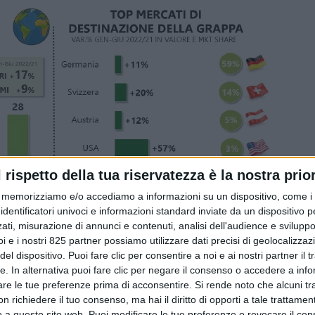
l rispetto della tua riservatezza è la nostra prior
memorizziamo e/o accediamo a informazioni su un dispositivo, come i c
identificatori univoci e informazioni standard inviate da un dispositivo 
ati, misurazione di annunci e contenuti, analisi dell'audience e sviluppo 
i e i nostri 825 partner possiamo utilizzare dati precisi di geolocalizzaz
el dispositivo. Puoi fare clic per consentire a noi e ai nostri partner il 
tte. In alternativa puoi fare clic per negare il consenso o accedere a inf
are le tue preferenze prima di acconsentire.
Si rende noto che alcuni tr
 crescente inflazione stanno affliggendo anche l’industria d
 richiedere il tuo consenso, ma hai il diritto di opporti a tale trattame
i AssoDistil – associazione che rappresenta oltre 60 distiller
o a questo sito web. Puoi modificare le tue preferenze o revocare il con