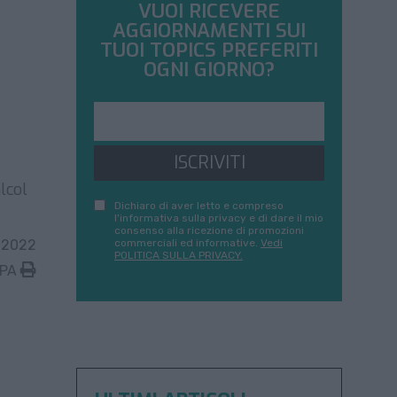
VUOI RICEVERE
AGGIORNAMENTI SUI
TUOI TOPICS PREFERITI
OGNI GIORNO?
ISCRIVITI
lcol
Dichiaro di aver letto e compreso
l'informativa sulla privacy e di dare il mio
consenso alla ricezione di promozioni
 2022
commerciali ed informative.
Vedi
POLITICA SULLA PRIVACY.
MPA