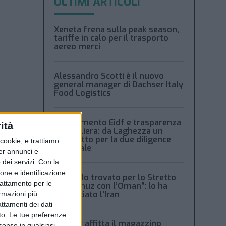
ULTIMI ARTICOLI
Xeneta frena sulla peak season,
tariffe in calo per il trasporto
aereo merci
Alessandro Scotti è il nuovo
general manager di Dachser Italy
Food Logistics
Regolamento Eidf e trasparenza
ità
della filiera: da Laghezza un
pacchetto per la due diligence
ookie, e trattiamo
aziendale
per annunci e
dei servizi.
Con la
ione e identificazione
“Accordo trovato per lo Stretto
trattamento per le
di Hormuz con l’Oman”: lo ha
annunciato l’Iran
ormazioni più
attamenti dei dati
ei
nto. Le tue preferenze
ie
Condor affitta il magazzino
senso in qualsiasi