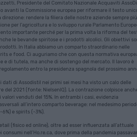
azzetti, Presidente del Comitato Nazionale Acquaviti AssoDis
tando avanti la Commissione europea per riformare il testo unic
 direzione: rendere la filiera delle nostre aziende sempre pi
one per l’agricoltura e lo sviluppo rurale Parlamento Europe
nto importante perché per la prima volta la riforma del tes
e le bevande spiritose e i prodotti alcolici. Gli obiettivi s
i prodotti. In Italia abbiamo un comparto straordinario nelle
spirits e food. Ci auguriamo che con questa normativa europea
 e di tutela, ma anche di sostengo del mercato. Il lavoro è
regolamento entro la presidenza spagnola del prossimo anno
ati di Assodistil nei primi sei mesi ha visto un calo delle
re del 2021 (fonte: NielsenIQ). La contrazione colpisce anche
alori venduti del 15%. In entrambi i casi, evidenzia
rasversali all’intero comparto beverage: nel medesimo period
-6%) e spirits (-3%).
tail (fisico ed online), oltre ad esser influenzata all’attuale
dei consumi nell’Ho.re.ca, dove prima della pandemia passava