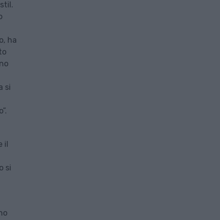
til.
o
ù
o, ha
to
ono
 si
”.
 il
o si
no