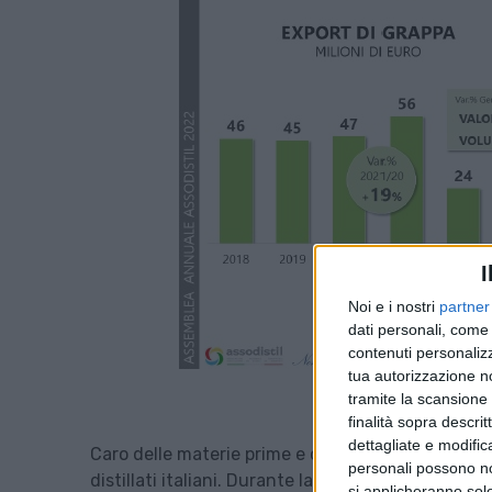
I
Noi e i nostri
partner
dati personali, come 
contenuti personalizz
tua autorizzazione no
tramite la scansione d
finalità sopra descri
dettagliate e modific
Caro delle materie prime e dell’energia nonché la
personali possono non
distillati italiani. Durante la assemblea annuale d
si applicheranno sol