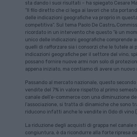
sta dando i suoi risultati – ha spiegato Cesare M
“Il filo diretto che ci lega ai lavori che sta por
delle indicazioni geografiche va proprio in questa
competitiva”. Sul tema Paolo De Castro
,
Commissi
ricordato in un intervento che questo “è un mome
unico delle indicazioni geografiche comprende anch
quelli di rafforzare sia i consorzi che le tutele a
indicazioni geografiche per il settore del vino, 
possano fornire nuove armi non solo di protezione
appena iniziato, ma contiamo di avere un nuovo 
Passando al mercato nazionale, questo secondo i d
vendite del 7% in valore rispetto al primo semest
canale dell’e-commerce con una diminuzione dei v
l’associazione, si tratta di dinamiche che sono t
riducono infatti anche le vendite in Gdo di vino (
La riduzione degli acquisti di grappa nel canale re
congiuntura, è da ricondurre alla forte ripresa 