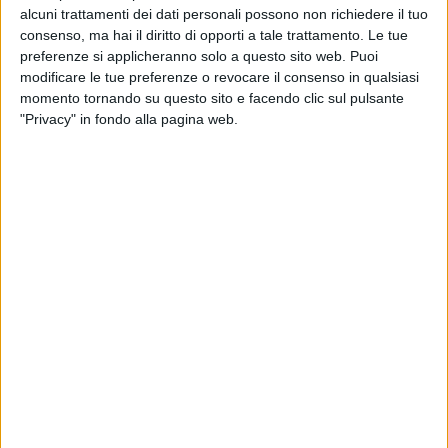
alcuni trattamenti dei dati personali possono non richiedere il tuo
consenso, ma hai il diritto di opporti a tale trattamento. Le tue
preferenze si applicheranno solo a questo sito web. Puoi
modificare le tue preferenze o revocare il consenso in qualsiasi
momento tornando su questo sito e facendo clic sul pulsante
"Privacy" in fondo alla pagina web.
L’acquisizione di
Bomi da parte di Ups
non deve
preoccupare, sia perché il mercato italiano della
logistica sanitaria mostra una certa dinamicità, sia
perché il soggetto risultante arriverà a detenere nello
stesso una fetta pari al massimo del 10% del totale.
Lo afferma l’AUtorità Garante della Concorrenza e del
Mercato nella delibera con cui ha dato il suo
benestare all’operazione, non ritenendo necessario
l’avvio di una istruttoria più approfondita.