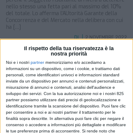
nello stesso una fetta pari al massimo del 10%
del totale. Lo afferma l’AUtorità Garante della
Concorrenza e del Mercato nella delibera con cui
ha […]
DI
2 NOVEMBRE 2022
Il rispetto della tua riservatezza è la
nostra priorità
STAMPA
Noi e i nostri
partner
memorizziamo e/o accediamo a
informazioni su un dispositivo, come i cookie, e trattiamo dati
personali, come identificatori univoci e informazioni standard
inviate da un dispositivo per annunci e contenuti personalizzati,
misurazione di annunci e contenuti, analisi dell'audience e
sviluppo dei servizi.
Con la tua autorizzazione noi e i nostri 825
partner possiamo utilizzare dati precisi di geolocalizzazione e
identificazione tramite la scansione del dispositivo. Puoi fare clic
per consentire a noi e ai nostri partner il trattamento per le
finalità sopra descritte. In alternativa puoi fare clic per negare il
consenso o accedere a informazioni più dettagliate e modificare
le tue preferenze prima di acconsentire.
Si rende noto che