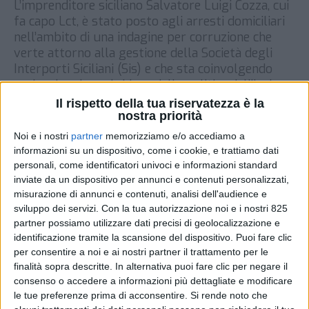
L’imprenditore siciliano Salvatore Luigi Cozza, cui
fa capo Lct, è stato posto agli arresti domiciliari
nell’ambito di una indagine per corruzione che
verte attorno alla gestione della Società degli
Interporti Siciliani (Sis) e che sta coinvolgendo
anche alcuni nomi chiave della politica dell’isola.
Tra loro l’ex deputato regionale Nino D’Asero
Il rispetto della tua riservatezza è la
(destinatario della stessa misura) così […]
nostra priorità
Noi e i nostri
partner
memorizziamo e/o accediamo a
DI
17 GENNAIO 2023
informazioni su un dispositivo, come i cookie, e trattiamo dati
personali, come identificatori univoci e informazioni standard
STAMPA
inviate da un dispositivo per annunci e contenuti personalizzati,
misurazione di annunci e contenuti, analisi dell'audience e
sviluppo dei servizi.
Con la tua autorizzazione noi e i nostri 825
partner possiamo utilizzare dati precisi di geolocalizzazione e
identificazione tramite la scansione del dispositivo. Puoi fare clic
per consentire a noi e ai nostri partner il trattamento per le
finalità sopra descritte. In alternativa puoi fare clic per negare il
consenso o accedere a informazioni più dettagliate e modificare
le tue preferenze prima di acconsentire.
Si rende noto che