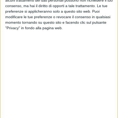
alcuni trattamenti dei dati personali possono non richiedere il tuo
consenso, ma hai il diritto di opporti a tale trattamento. Le tue
preferenze si applicheranno solo a questo sito web. Puoi
modificare le tue preferenze o revocare il consenso in qualsiasi
momento tornando su questo sito e facendo clic sul pulsante
"Privacy" in fondo alla pagina web.
L’imprenditore siciliano Salvatore Luigi Cozza, cui fa
capo Lct, è stato posto agli arresti domiciliari
nell’ambito di una indagine per corruzione che verte
attorno alla gestione della Società degli Interporti
Siciliani (Sis) e che sta coinvolgendo anche alcuni
nomi chiave della politica dell’isola.
Tra loro l’ex deputato regionale Nino D’Asero
(destinatario della stessa misura) così come