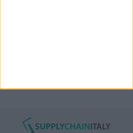
“Accordo trovato per lo Stretto di Hormuz con
l’Oman”: lo ha annunciato l’Iran
Condor affitta il magazzino Piacenza DC11 presso il
Prologis Park emiliano