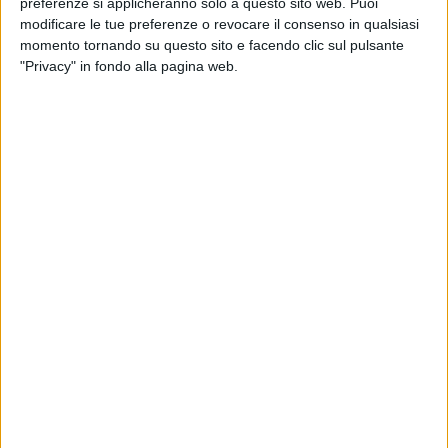
preferenze si applicheranno solo a questo sito web. Puoi
modificare le tue preferenze o revocare il consenso in qualsiasi
momento tornando su questo sito e facendo clic sul pulsante
"Privacy" in fondo alla pagina web.
Medway è stata protagonista, insieme ad Alpe Adria,
del trasporto di un treno di tubi in cemento
dall’interporto di Cervignano allo scalo di Villa Opicina.
I manufatti hanno la Serbia come destinazione finale.
Per l’impresa ferroviaria del gruppo Msc si tratta di un
nuovo sconfinamento al di là della sua attività
principale, ovvero quella del trasporto di container. La
scorsa primavera Medway aveva effettuato il suo
primo trasporto, via treno convenzionale, di legname
.
Il carico, per complessive 1.740 tonnellate di massa