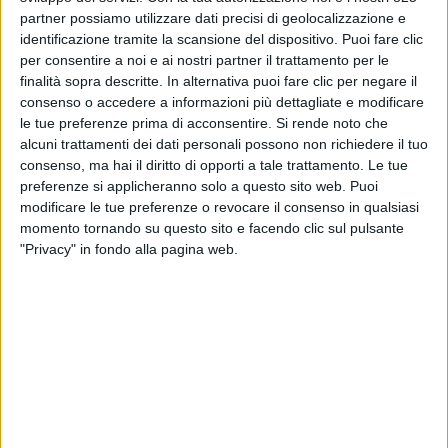
partner possiamo utilizzare dati precisi di geolocalizzazione e
identificazione tramite la scansione del dispositivo. Puoi fare clic
per consentire a noi e ai nostri partner il trattamento per le
finalità sopra descritte. In alternativa puoi fare clic per negare il
consenso o accedere a informazioni più dettagliate e modificare
le tue preferenze prima di acconsentire.
Si rende noto che
alcuni trattamenti dei dati personali possono non richiedere il tuo
consenso, ma hai il diritto di opporti a tale trattamento. Le tue
preferenze si applicheranno solo a questo sito web. Puoi
modificare le tue preferenze o revocare il consenso in qualsiasi
Per l’Italia il 2023 è stato un anno caratterizzato dalla
momento tornando su questo sito e facendo clic sul pulsante
debolezza delle attività industriali, scese del 2%
"Privacy" in fondo alla pagina web.
rispetto al 2022, un trend negativo confermato
anche nei primi sei mesi del 2024. La prima metà
dell’anno ha evidenziato, inoltre, un rallentamento
degli scambi con l’estero, con un calo dell’1,8% (sullo
stesso periodo del 2023), a fronte di importazioni in
flessione dell’8,2%. È questa la fotografia che emerge
o
dal 23
Fedespedi Economic Outlook, l’osservatorio
quadrimestrale sull’andamento del trasporto merci