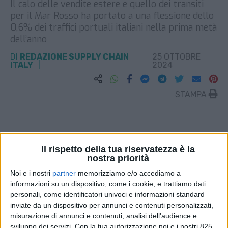
Il calo delle vendite estere e quello dei transiti
per il Mar Rosso ha portato a una flessione dello
0,6% dei traffici portuali italiani nella prima metà
dell’anno
DI
REDAZIONE SUPPLY CHAIN
25 OTTOBRE
ITALY
2024
STAMPA
Il rispetto della tua riservatezza è la
nostra priorità
Noi e i nostri
partner
memorizziamo e/o accediamo a
informazioni su un dispositivo, come i cookie, e trattiamo dati
personali, come identificatori univoci e informazioni standard
inviate da un dispositivo per annunci e contenuti personalizzati,
misurazione di annunci e contenuti, analisi dell'audience e
sviluppo dei servizi.
Con la tua autorizzazione noi e i nostri 825