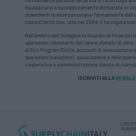
formalmente persone terze ma di fatto dagli amm
liquidazione e successivamente dichiarate in sta
dipendenti di esse passavano formalmente dall’una
committente che, solo nel 2024, li ha regolarmen
Nell’ambito dell’indagine la Guardia di Finanza h
operazioni inesistenti del valore stimato di oltre 70
di Eco Program Flotte, accusati di associazione 
operazioni inesistenti, associazione a delinquere
cooperative e somministrazione illecita di mano
ISCRIVITI ALLA
NEWSLET
LOGIS
SERVIZ