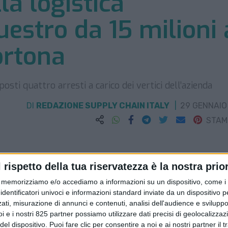
la logistica
estro da 15 milioni 
ortona
osti quattro arresti a carico dei vertici dell’azienda
DI
REDAZIONE SUPPLY CHAIN ITALY
29 GENNAIO
STA
l rispetto della tua riservatezza è la nostra prior
memorizziamo e/o accediamo a informazioni su un dispositivo, come i c
identificatori univoci e informazioni standard inviate da un dispositivo 
ati, misurazione di annunci e contenuti, analisi dell'audience e sviluppo 
i e i nostri 825 partner possiamo utilizzare dati precisi di geolocalizzaz
el dispositivo. Puoi fare clic per consentire a noi e ai nostri partner il 