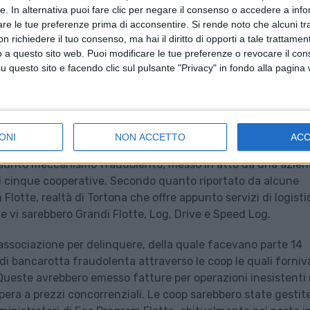
tte. In alternativa puoi fare clic per negare il consenso o accedere a inf
are le tue preferenze prima di acconsentire.
Si rende noto che alcuni tr
 richiedere il tuo consenso, ma hai il diritto di opporti a tale trattame
o a questo sito web. Puoi modificare le tue preferenze o revocare il con
questo sito e facendo clic sul pulsante "Privacy" in fondo alla pagina
ilioni di euro. Questo il bilancio di una operazione condotta
er frode fiscale della procura di Genova che ha interessato
otive.
ONI
NON ACCETTO
AC
resunto meccanismo fraudolento, messo in atto da una azie
di cinque cooperative. Secondo quanto riportato da alcune
 Flotte, realtà di Tortona che offre appunto servizi di logisti
e vi sarebbero Grandi Flotte, Log, Drive e Speed Log.
 associazione per delinquere, della quale facevano parte 14
e di bancarotta fraudolenta attraverso le coop le quali forni
ueste avrebbero emesso fatture per operazioni inesistenti 
era a prezzi concorrenziali. Le coop sarebbero state gestit