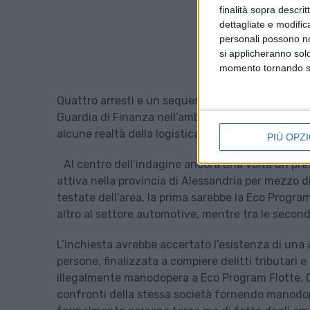
finalità sopra descri
dettagliate e modific
personali possono non
si applicheranno sol
momento tornando su 
Quattro arresti e un sequestro preventivo da 15 m
Guardia di Finanza nell’ambito di una inchiesta p
alcune realtà della logistica e servizi per l’autom
PIÙ OPZI
Al centro dell’indagine ancora una volta un p
attiva nella provincia di Alessandria per mezzo 
testate dell’area, la prima sarebbe la Eco Program
altro al settore automotive, mentre tra le second
L’inchiesta avrebbe accertato l’esistenza di una
persone, finalizzata a compiere delitti tributari 
illegalmente manodopera a Eco Program Flotte. Q
confronti della stessa società fornendo manodop