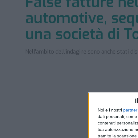
False fatture nel
automotive, sequ
una società di T
Nell’ambito dell’indagine sono anche stati disp
I
Noi e i nostri
partner
dati personali, come 
contenuti personalizz
tua autorizzazione no
tramite la scansione d