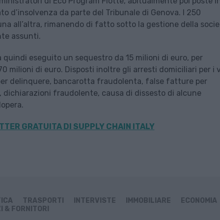
inistratori di Eco Program Flotte, abitualmente poi poste i
to d’insolvenza da parte del Tribunale di Genova. I 250
 all’altra, rimanendo di fatto sotto la gestione della soci
te assunti.
a quindi eseguito un sequestro da 15 milioni di euro, per
 milioni di euro. Disposti inoltre gli arresti domiciliari per i v
per delinquere, bancarotta fraudolenta, false fatture per
, dichiarazioni fraudolente, causa di dissesto di alcune
dopera.
TER GRATUITA DI SUPPLY CHAIN ITALY
TICA
TRASPORTI
INTERVISTE
IMMOBILIARE
ECONOMIA
I & FORNITORI