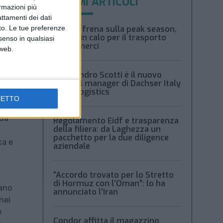
ULTIMI ARTICOLI
ormazioni più
attamenti dei dati
nto. Le tue preferenze
Xeneta frena sulla peak season,
tariffe in calo per il trasporto
senso in qualsiasi
aereo merci
 web.
 dalla
Alessandro Scotti è il nuovo
general manager di Dachser Italy
Food Logistics
CETTO
nda
Regolamento Eidf e trasparenza
della filiera: da Laghezza un
pacchetto per la due diligence
ca e
aziendale
“Accordo trovato per lo Stretto
di Hormuz con l’Oman”: lo ha
vano
annunciato l’Iran
nei
e
Condor affitta il magazzino