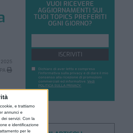
VUOI RICEVERE
AGGIORNAMENTI SUI
a
TUOI TOPICS PREFERITI
OGNI GIORNO?
ISCRIVITI
 2025
Dichiaro di aver letto e compreso
MPA
l'informativa sulla privacy e di dare il mio
consenso alla ricezione di promozioni
commerciali ed informative.
Vedi
POLITICA SULLA PRIVACY.
ità
ookie, e trattiamo
per annunci e
dei servizi.
Con la
ione e identificazione
trattamento per le