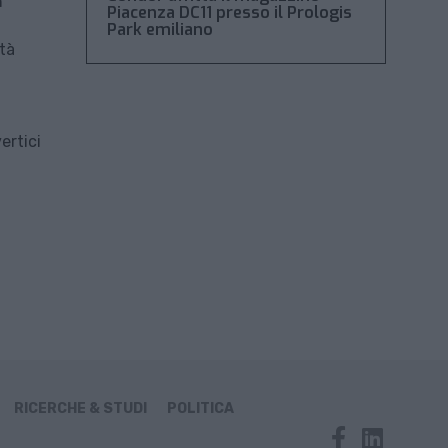
n
Piacenza DC11 presso il Prologis
Park emiliano
età
ertici
RICERCHE & STUDI
POLITICA