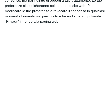
consenso, ma hai il diritto di opporti a tale trattamento. Le tue
preferenze si applicheranno solo a questo sito web. Puoi
modificare le tue preferenze o revocare il consenso in qualsiasi
momento tornando su questo sito e facendo clic sul pulsante
"Privacy" in fondo alla pagina web.
I dipendenti di Petroniana, operatore logistico di San
Giovanni di Ostellato, in provincia di Ferrara, stanno
scioperando a seguito della decisione dell’azienda di
avviare a loro carico una procedura di licenziamento
collettivo.
Comunicata ai lavoratori tramite Pec lo scorso 24
aprile, questa fa seguito alla volontà del
committente, Vehicle Service Group Srl, di
internalizzare le attività logistiche, che a questo
scopo a fine marzo ha disdetto il contratto in essere
con la stessa Petroniana, senza però esprimersi sulla
sorte dei suoi addetti. Da lì l’avvio di una tre giorni di