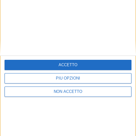
ACCETTO
PIÙ OPZIONI
NON ACCETTO
VUOI RICEVERE AGGIORNAMENTI SUI
TUOI TOPICS PREFERITI OGNI GIORNO?