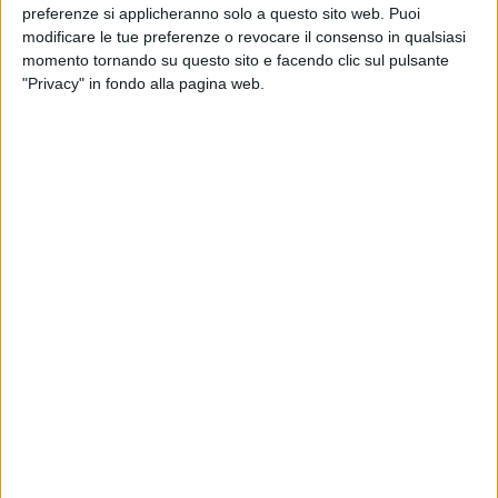
preferenze si applicheranno solo a questo sito web. Puoi
modificare le tue preferenze o revocare il consenso in qualsiasi
momento tornando su questo sito e facendo clic sul pulsante
"Privacy" in fondo alla pagina web.
Il general contractor Pgm Srl ha annunciato di avere
dato il via ai lavori per la realizzazione di un nuovo
polo logistico a Osmannoro, frazione pianeggiante del
comune di Sesto Fiorentino.
Nel dettaglio il progetto, che verrà realizzato su
committenza di Kryalos Sgr e ambisce alla
certificazione Breeam, porterà alla costruzione di due
distinti magazzini logistici, il primo con superficie da
15mila metri quadrati (di cui 900 di uffici) e il secondo
da 35mila metri quadrati (con 1.800 metri quadrati
destinati a uffici).
Entrambi, spiega la società in un post, presenteranno