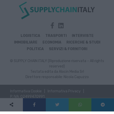
LOGISTICA
TRASPORTI
INTERVISTE
IMMOBILIARE
ECONOMIA
RICERCHE & STUDI
POLITICA
SERVIZI & FORNITORI
© SUPPLY CHAIN ITALY (Riproduzione riservata – All rights
reserved)
Testata edita da Alocin Media Srl
Direttore responsabile: Nicola Capuzzo
Informativa Cookie
Informativa Privacy
P. IVA: 02499470991