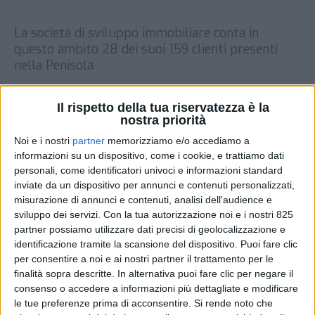
La società di sviluppo immobiliare conta in
questo ambito 28 dei suoi 159 clienti presenti
nella Penisola
DI
REDAZIONE SUPPLY CHAIN ITALY
3 LUGLIO
2025
Il rispetto della tua riservatezza è la
nostra priorità
STAMPA
Noi e i nostri
partner
memorizziamo e/o accediamo a
informazioni su un dispositivo, come i cookie, e trattiamo dati
personali, come identificatori univoci e informazioni standard
inviate da un dispositivo per annunci e contenuti personalizzati,
misurazione di annunci e contenuti, analisi dell'audience e
sviluppo dei servizi.
Con la tua autorizzazione noi e i nostri 825
partner possiamo utilizzare dati precisi di geolocalizzazione e
identificazione tramite la scansione del dispositivo. Puoi fare clic
per consentire a noi e ai nostri partner il trattamento per le
finalità sopra descritte. In alternativa puoi fare clic per negare il
consenso o accedere a informazioni più dettagliate e modificare
le tue preferenze prima di acconsentire.
Si rende noto che