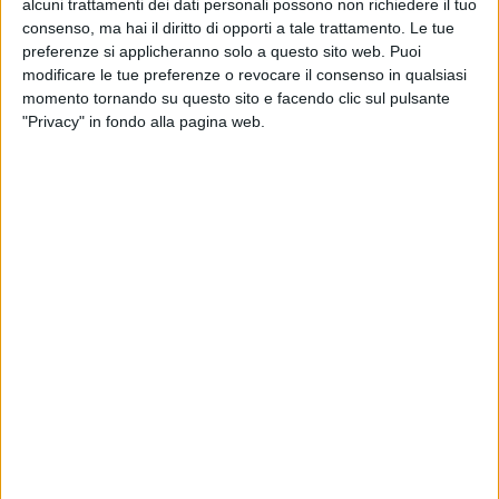
alcuni trattamenti dei dati personali possono non richiedere il tuo
consenso, ma hai il diritto di opporti a tale trattamento. Le tue
preferenze si applicheranno solo a questo sito web. Puoi
modificare le tue preferenze o revocare il consenso in qualsiasi
momento tornando su questo sito e facendo clic sul pulsante
"Privacy" in fondo alla pagina web.
L’e-commerce continuerà a crescere in Europa,
accelerando la domanda di spazi logistici. A questa
tendenza potrebbe contribuire anche l’eventuale
riforma dell’esenzione fiscale del regime del de
minimis della Ue, che potrebbe portare i grandi gruppi
del settore che ora servono il continente tramite
spedizioni internazionali a dotarsi di centri di
distribuzione regionali e di strategie di inventario
localizzate.