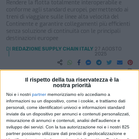
Rendere la flotta totalmente interoperabile e
conforme agli standard europei, permettendo ai
treni di viaggiare sulle linee alta velocità del
Continente e garantire collegamenti più efficienti
senza soluzione di continuità con le principali
destinazioni europee
DI
REDAZIONE SUPPLY CHAIN ITALY
27 AGOSTO
2025
STAMPA
Il rispetto della tua riservatezza è la
nostra priorità
Noi e i nostri
partner
memorizziamo e/o accediamo a
informazioni su un dispositivo, come i cookie, e trattiamo dati
personali, come identificatori univoci e informazioni standard
inviate da un dispositivo per annunci e contenuti personalizzati,
misurazione di annunci e contenuti, analisi dell'audience e
sviluppo dei servizi.
Con la tua autorizzazione noi e i nostri 825
partner possiamo utilizzare dati precisi di geolocalizzazione e