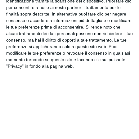
identificazione tramite la scansione del dispositivo. Puoi fare clic
per consentire a noi e ai nostri partner il trattamento per le
finalità sopra descritte. In alternativa puoi fare clic per negare il
consenso o accedere a informazioni più dettagliate e modificare
le tue preferenze prima di acconsentire.
Si rende noto che
alcuni trattamenti dei dati personali possono non richiedere il tuo
consenso, ma hai il diritto di opporti a tale trattamento. Le tue
preferenze si applicheranno solo a questo sito web. Puoi
modificare le tue preferenze o revocare il consenso in qualsiasi
momento tornando su questo sito e facendo clic sul pulsante
"Privacy" in fondo alla pagina web.
Prosegue a ritmo serrato l’installazione del sistema
Ertms (
European Rail Transport Management System
)
a bordo dei treni del Gruppo Ferrovie dello Stato
Italiane. L’investimento di 70 milioni di euro, in parte
provenienti dal programma europeo “Connecting
Europe Facility (CEF) – Transport 2014-2020 e 2021-
2027”, permetterà infatti di ammodernare 442
locomotori secondo quanto spiegano le stesse