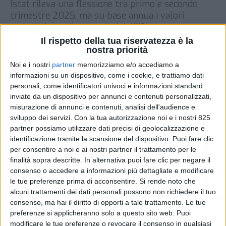
Istat rileva una flessione tra primo e secondo
trimestre 2025, ma su base annua i valori
restano in media superiori dell’1%
Il rispetto della tua riservatezza è la
DI
REDAZIONE SUPPLY CHAIN
3 SETTEMBRE
nostra priorità
ITALY
2025
Noi e i nostri
partner
memorizziamo e/o accediamo a
informazioni su un dispositivo, come i cookie, e trattiamo dati
STAMPA
personali, come identificatori univoci e informazioni standard
inviate da un dispositivo per annunci e contenuti personalizzati,
misurazione di annunci e contenuti, analisi dell'audience e
sviluppo dei servizi.
Con la tua autorizzazione noi e i nostri 825
partner possiamo utilizzare dati precisi di geolocalizzazione e
identificazione tramite la scansione del dispositivo. Puoi fare clic
per consentire a noi e ai nostri partner il trattamento per le
finalità sopra descritte. In alternativa puoi fare clic per negare il
consenso o accedere a informazioni più dettagliate e modificare
le tue preferenze prima di acconsentire.
Si rende noto che
alcuni trattamenti dei dati personali possono non richiedere il tuo
consenso, ma hai il diritto di opporti a tale trattamento. Le tue
preferenze si applicheranno solo a questo sito web. Puoi
modificare le tue preferenze o revocare il consenso in qualsiasi