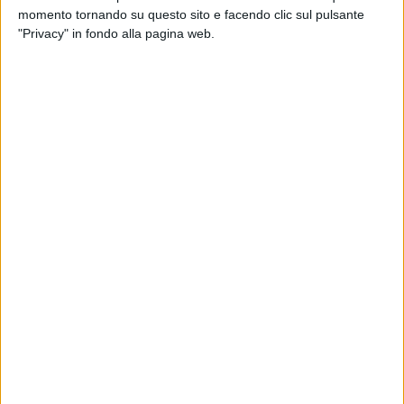
momento tornando su questo sito e facendo clic sul pulsante
"Privacy" in fondo alla pagina web.
Nel secondo trimestre del 2025, i prezzi alla
produzione dei servizi sul mercato business (BtoB)
risultano stabili rispetto ai tre mesi precedenti (-0,1%)
ma superiori (+3,3%) a quelli dello stesso periodo del
2024.
Lo riporta l’Istat nel suo ultimo aggiornamento
tematico, che offre anche, come sempre, una analisi
specifica dei prezzi dei servizi di trasporto e
magazzinaggio. Secondo le rilevazioni dell’istituto,
questi sono diminuiti dell’1,1% rispetto al primo
trimestre 2025, con un calo diffuso a tutti i settori, a
esclusione dei servizi postali e attività di corriere