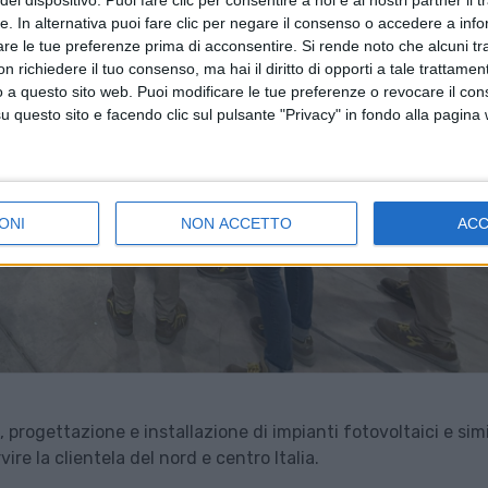
el dispositivo. Puoi fare clic per consentire a noi e ai nostri partner il 
tte. In alternativa puoi fare clic per negare il consenso o accedere a inf
are le tue preferenze prima di acconsentire.
Si rende noto che alcuni tr
 richiedere il tuo consenso, ma hai il diritto di opporti a tale trattame
o a questo sito web. Puoi modificare le tue preferenze o revocare il con
questo sito e facendo clic sul pulsante "Privacy" in fondo alla pagina
ONI
NON ACCETTO
AC
progettazione e installazione di impianti fotovoltaici e simi
re la clientela del nord e centro Italia.