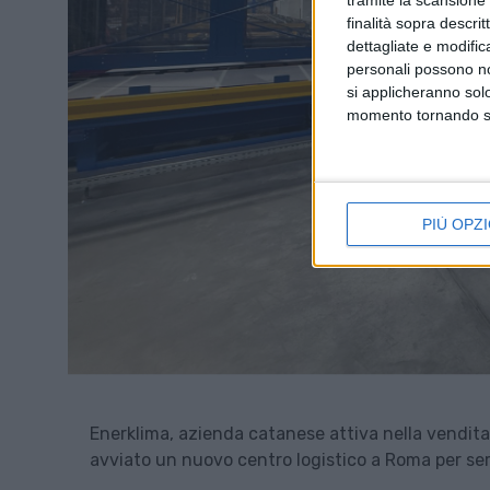
tramite la scansione d
finalità sopra descri
dettagliate e modific
personali possono non
si applicheranno sol
momento tornando su 
PIÙ OPZI
Enerklima, azienda catanese attiva nella vendita, 
avviato un nuovo centro logistico a Roma per servi