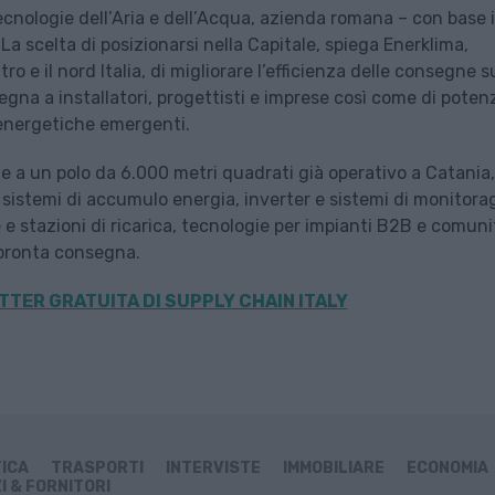
 Tecnologie dell’Aria e dell’Acqua, azienda romana – con base 
 La scelta di posizionarsi nella Capitale, spiega Enerklima,
ro e il nord Italia, di migliorare l’efficienza delle consegne s
segna a installatori, progettisti e imprese così come di poten
à energetiche emergenti.
nge a un polo da 6.000 metri quadrati già operativo a Catania,
 sistemi di accumulo energia, inverter e sistemi di monitora
e e stazioni di ricarica, tecnologie per impianti B2B e comuni
pronta consegna.
TER GRATUITA DI SUPPLY CHAIN
ITALY
TICA
TRASPORTI
INTERVISTE
IMMOBILIARE
ECONOMIA
I & FORNITORI