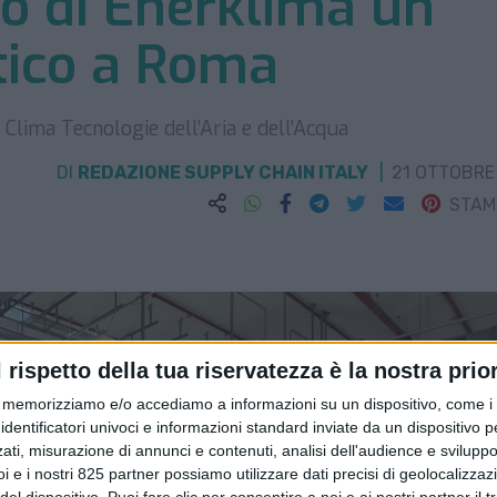
ico di Enerklima un
tico a Roma
 Clima Tecnologie dell’Aria e dell’Acqua
DI
REDAZIONE SUPPLY CHAIN ITALY
21 OTTOBRE
STA
l rispetto della tua riservatezza è la nostra prior
memorizziamo e/o accediamo a informazioni su un dispositivo, come i c
identificatori univoci e informazioni standard inviate da un dispositivo 
ati, misurazione di annunci e contenuti, analisi dell'audience e sviluppo 
i e i nostri 825 partner possiamo utilizzare dati precisi di geolocalizzaz