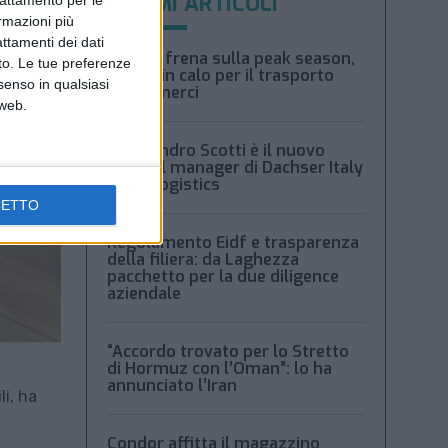
ULTIMI ARTICOLI
trattamento per le
ormazioni più
attamenti dei dati
Xeneta frena sulla peak season,
nto. Le tue preferenze
tariffe in calo per il trasporto
senso in qualsiasi
aereo merci
 web.
Alessandro Scotti è il nuovo
general manager di Dachser Italy
Food Logistics
CETTO
Regolamento Eidf e trasparenza
della filiera: da Laghezza
pacchetto per la due diligence
aziendale
“Accordo trovato per lo Stretto
di Hormuz con l’Oman”: lo ha
annunciato l’Iran
li, ha
Condor affitta il magazzino