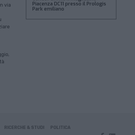
Piacenza DC11 presso il Prologis
in via
Park emiliano
u
ziare
ggio,
tà
RICERCHE & STUDI
POLITICA