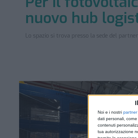
Per il fotovolta
nuovo hub logis
Lo spazio si trova presso la sede del partner
I
Noi e i nostri
partner
dati personali, come 
contenuti personalizz
tua autorizzazione no