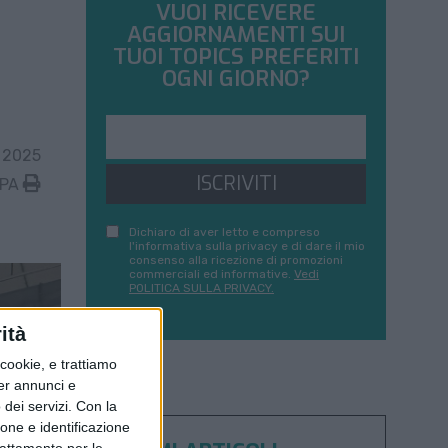
VUOI RICEVERE
AGGIORNAMENTI SUI
TUOI TOPICS PREFERITI
OGNI GIORNO?
 2025
ISCRIVITI
MPA
Dichiaro di aver letto e compreso
l'informativa sulla privacy e di dare il mio
consenso alla ricezione di promozioni
commerciali ed informative.
Vedi
POLITICA SULLA PRIVACY.
ità
ookie, e trattiamo
per annunci e
dei servizi.
Con la
ione e identificazione