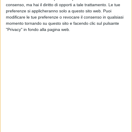
consenso, ma hai il diritto di opporti a tale trattamento. Le tue
preferenze si applicheranno solo a questo sito web. Puoi
modificare le tue preferenze o revocare il consenso in qualsiasi
momento tornando su questo sito e facendo clic sul pulsante
"Privacy" in fondo alla pagina web.
L’Assemblea dei soci di Interporto Campano Spa ha
approvato il bilancio di esercizio 2025, chiuso dalla
società con un utile di 4.210.070 euro e un Patrimonio
Netto di 41.478.028 euro.
Un risultato positivo, che si accompagna a quello,
dello stesso segno, raggiunto sul fronte operativo nel
trasporto intermodale. Lo scorso anno la controllata
Tin Spa – Terminal Intermodale Nola ha infatti
incrementi di circa il 50% sia nel numero di treni
movimentati sia nelle Uti (unità di trasporto
intermodale) gestite nel terminal. La tendenza,