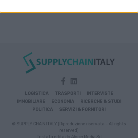
LOGISTICA
TRASPORTI
INTERVISTE
IMMOBILIARE
ECONOMIA
RICERCHE & STUDI
POLITICA
SERVIZI & FORNITORI
© SUPPLY CHAIN ITALY (Riproduzione riservata – All rights
reserved)
Testata edita da Alocin Media Srl