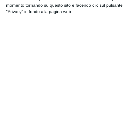
momento tornando su questo sito e facendo clic sul pulsante
"Privacy" in fondo alla pagina web.
Davide Bordoni è stato riconfermato nel ruolo di
amministratore unico di Ram S.p.A. Logistica-
Infrastrutture-Trasporti. La decisione è stata
formalizzata in occasione dell’assemblea ordinaria
degli azionisti, che ha contestualmente approvato il
bilancio d’esercizio della società.
La conferma ai vertici di Ram, braccio operativo in
house del Ministero delle Infrastrutture e dei
Trasporti, intende garantire stabilità e continuità
all’attività di supporto strategico che la società