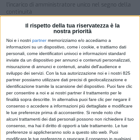
l’incarico di amministratore unico nel segno della
continuità
DI
REDAZIONE SUPPLY CHAIN ITALY
15 MAGGIO
Il rispetto della tua riservatezza è la
2026
nostra priorità
Noi e i nostri
partner
memorizziamo e/o accediamo a
STAMPA
informazioni su un dispositivo, come i cookie, e trattiamo dati
personali, come identificatori univoci e informazioni standard
inviate da un dispositivo per annunci e contenuti personalizzati,
misurazione di annunci e contenuti, analisi dell'audience e
sviluppo dei servizi.
Con la tua autorizzazione noi e i nostri 825
partner possiamo utilizzare dati precisi di geolocalizzazione e
identificazione tramite la scansione del dispositivo. Puoi fare clic
per consentire a noi e ai nostri partner il trattamento per le
finalità sopra descritte. In alternativa puoi fare clic per negare il
consenso o accedere a informazioni più dettagliate e modificare
le tue preferenze prima di acconsentire.
Si rende noto che
alcuni trattamenti dei dati personali possono non richiedere il tuo
consenso, ma hai il diritto di opporti a tale trattamento. Le tue
preferenze si applicheranno solo a questo sito web. Puoi
modificare le tue preferenze o revocare il consenso in qualsiasi