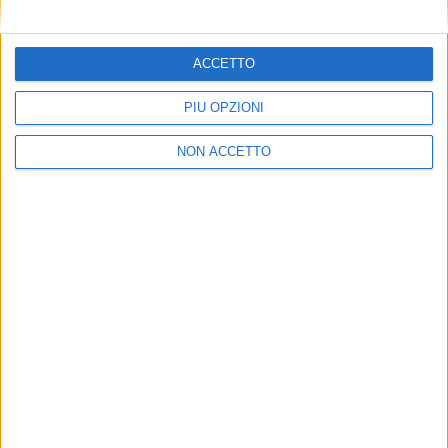
SHIPPING ITALY E’ ANCHE SU WHATSAPP:
BASTA
CLICCARE QUI PER ISCRIVERSI AL CANALE
ED
ESSERE SEMPRE AGGIORNATI
ACCETTO
PIÙ OPZIONI
NON ACCETTO