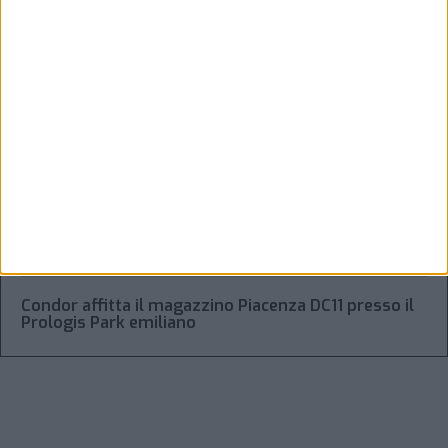
trasporto aereo merci
Alessandro Scotti è il nuovo general manager di
Dachser Italy Food Logistics
Regolamento Eidf e trasparenza della filiera: da
Laghezza un pacchetto per la due diligence
aziendale
“Accordo trovato per lo Stretto di Hormuz con
l’Oman”: lo ha annunciato l’Iran
Condor affitta il magazzino Piacenza DC11 presso il
Prologis Park emiliano