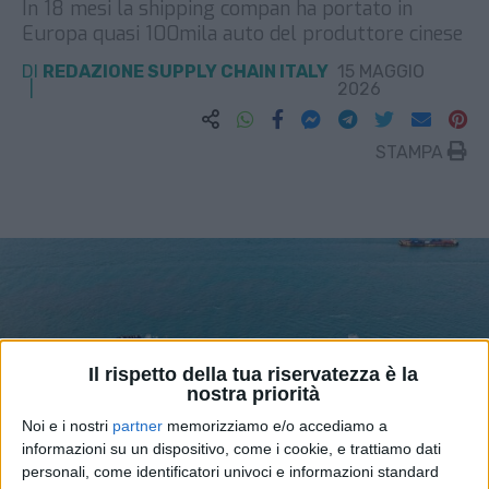
In 18 mesi la shipping compan ha portato in
Europa quasi 100mila auto del produttore cinese
DI
REDAZIONE SUPPLY CHAIN ITALY
15 MAGGIO
2026
STAMPA
Il rispetto della tua riservatezza è la
nostra priorità
Noi e i nostri
partner
memorizziamo e/o accediamo a
informazioni su un dispositivo, come i cookie, e trattiamo dati
personali, come identificatori univoci e informazioni standard