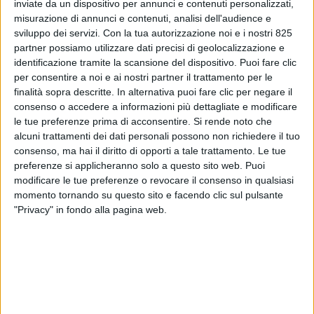
inviate da un dispositivo per annunci e contenuti personalizzati,
misurazione di annunci e contenuti, analisi dell'audience e
sviluppo dei servizi.
Con la tua autorizzazione noi e i nostri 825
partner possiamo utilizzare dati precisi di geolocalizzazione e
identificazione tramite la scansione del dispositivo. Puoi fare clic
per consentire a noi e ai nostri partner il trattamento per le
finalità sopra descritte. In alternativa puoi fare clic per negare il
consenso o accedere a informazioni più dettagliate e modificare
Dopo una sorta di fase di test durata un anno e
le tue preferenze prima di acconsentire.
Si rende noto che
alcuni trattamenti dei dati personali possono non richiedere il tuo
mezzo, è destinata a crescere l’alleanza fra il gruppo
consenso, ma hai il diritto di opporti a tale trattamento. Le tue
armatoriale Grimaldi e il produttore automobilistico
preferenze si applicheranno solo a questo sito web. Puoi
cinese Leapmotor.
modificare le tue preferenze o revocare il consenso in qualsiasi
momento tornando su questo sito e facendo clic sul pulsante
"Privacy" in fondo alla pagina web.
Leapmotor International (Lpmi), joint venture a guida
Stellantis per la commercializzazione extra Cina delle
auto Leapmotor, ha infatti annunciato “l’espansione
della sua partnership logistica con il Gruppo Grimaldi.
Questa collaborazione rappresenta un importante
traguardo nell’orchestrazione della supply chain