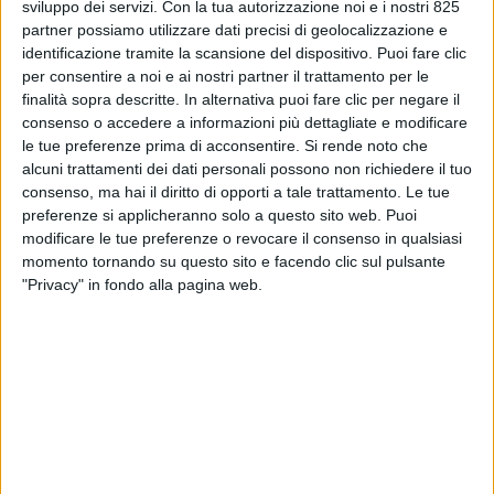
sviluppo dei servizi.
Con la tua autorizzazione noi e i nostri 825
partner possiamo utilizzare dati precisi di geolocalizzazione e
identificazione tramite la scansione del dispositivo. Puoi fare clic
per consentire a noi e ai nostri partner il trattamento per le
finalità sopra descritte. In alternativa puoi fare clic per negare il
consenso o accedere a informazioni più dettagliate e modificare
le tue preferenze prima di acconsentire.
Si rende noto che
alcuni trattamenti dei dati personali possono non richiedere il tuo
European Air Transport
(ovvero la compagnia aerea
consenso, ma hai il diritto di opporti a tale trattamento. Le tue
della tedesca Deutsche Poste che opera per Dhl), in
preferenze si applicheranno solo a questo sito web. Puoi
cima con 190.869 tonnellate (in forte calo rispetto al
modificare le tue preferenze o revocare il consenso in qualsiasi
2024, -8,6%). A grande distanza,
Qatar Airways
,
momento tornando su questo sito e facendo clic sul pulsante
"Privacy" in fondo alla pagina web.
stabile ma con meno della metà dei volumi (84.618
tonnellate, – 0,5%). Quindi al terzo posto
Cargolux
Italia
, con 73.432 tonnellate (pure in netta flessione,
-8,6%)
Sono questi i tre vettori ‘principi’ delle spedizioni
aeree in Italia, secondo l’ultimo aggiornamento offerto
di Enac dal titolo ‘Dati di traffico 2025’. Tre operatori