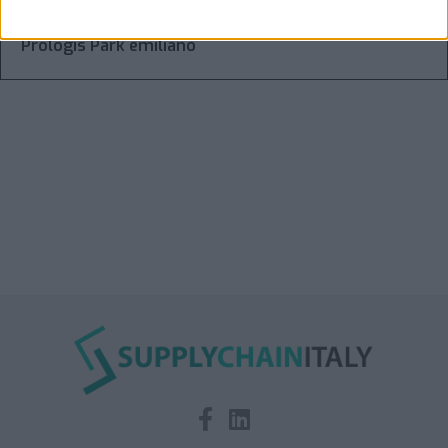
Condor affitta il magazzino Piacenza DC11 presso il
Prologis Park emiliano