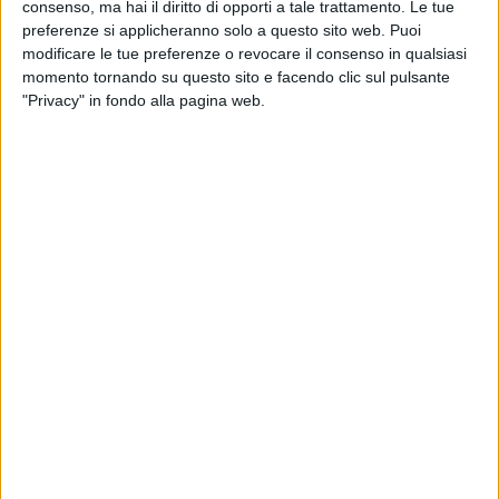
consenso, ma hai il diritto di opporti a tale trattamento. Le tue
preferenze si applicheranno solo a questo sito web. Puoi
modificare le tue preferenze o revocare il consenso in qualsiasi
momento tornando su questo sito e facendo clic sul pulsante
"Privacy" in fondo alla pagina web.
Phse ha annunciato di essere stata selezionata dal
Cern come partner logistico per il trasporto di
materiale radioattivo destinato alla
ricerca verso destinazioni in Europa e nel Regno
Unito.
L’avvio della collaborazione con il centro di ricerca di
Ginevra, tra i più prestigiosi al mondo nel campo della
fisica delle particelle, arriva a seguito della
aggiudicazione di un bando. Più nel dettaglio l’attività
in capo a Phse – specialista italiana della logistica di
studi clinici, prodotti farmaceutici, biotecnologici e