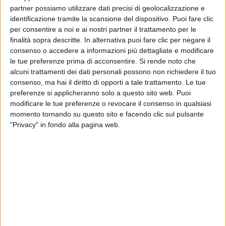
partner possiamo utilizzare dati precisi di geolocalizzazione e
identificazione tramite la scansione del dispositivo. Puoi fare clic
per consentire a noi e ai nostri partner il trattamento per le
finalità sopra descritte. In alternativa puoi fare clic per negare il
consenso o accedere a informazioni più dettagliate e modificare
le tue preferenze prima di acconsentire.
Si rende noto che
alcuni trattamenti dei dati personali possono non richiedere il tuo
consenso, ma hai il diritto di opporti a tale trattamento. Le tue
preferenze si applicheranno solo a questo sito web. Puoi
modificare le tue preferenze o revocare il consenso in qualsiasi
momento tornando su questo sito e facendo clic sul pulsante
"Privacy" in fondo alla pagina web.
Il calo dei consumi che si registra in molti Paesi e i
dazi Usa stanno spingendo i produttori italiani di vino
a guardare con sempre maggiore attenzione ad altri
mercati.
In questo scenario, sono tredici quelli su cui ha
focalizzato la propria attenzione Nomisma nell’ultimo
report realizzato dal suo Wine Monitor. Si tratta di
paesi dell’Europa orientale, di Africa, Asia e America
Latina (nel dettaglio: Angola, Bulgaria, Colombia,