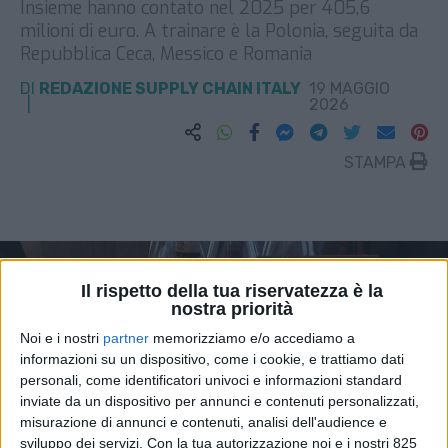
Insieme hanno contato nel 2025 per 405,6
milioni di euro. A trainare è la Polonia, seguita da
Repubblica Ceca, Messico e Romania
DI
REDAZIONE SUPPLY CHAIN ITALY
19 MAGGIO
2026
STAMPA
Il rispetto della tua riservatezza è la
nostra priorità
Noi e i nostri
partner
memorizziamo e/o accediamo a
informazioni su un dispositivo, come i cookie, e trattiamo dati
personali, come identificatori univoci e informazioni standard
inviate da un dispositivo per annunci e contenuti personalizzati,
misurazione di annunci e contenuti, analisi dell'audience e
sviluppo dei servizi.
Con la tua autorizzazione noi e i nostri 825