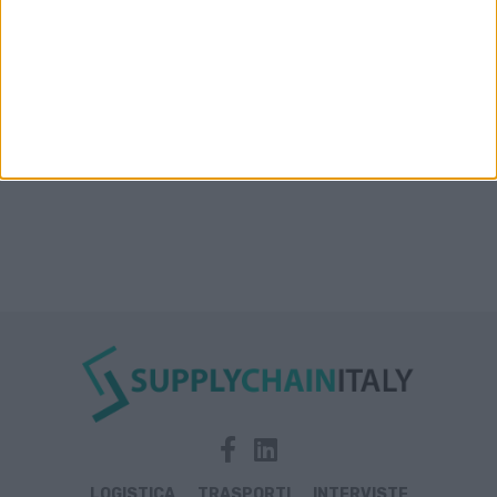
Condor affitta il magazzino Piacenza DC11 presso il
Prologis Park emiliano
LOGISTICA
TRASPORTI
INTERVISTE