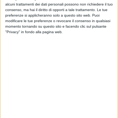
alcuni trattamenti dei dati personali possono non richiedere il tuo
consenso, ma hai il diritto di opporti a tale trattamento. Le tue
preferenze si applicheranno solo a questo sito web. Puoi
modificare le tue preferenze o revocare il consenso in qualsiasi
momento tornando su questo sito e facendo clic sul pulsante
"Privacy" in fondo alla pagina web.
Dhl Express ha annunciato il lancio di un sistema di
identificazione degli articoli basato sulla AI nelle
spedizioni internazionali.
La funzionalità – spiega la società – sarà integrata in
fase di prenotazione e si baserà sull’impiego di foto
scattate dal cliente, che saranno analizzate tramite
computer vision generando istantaneamente una
descrizione conforme ai requisiti doganali.
La novità – una prima assoluta nel settore globale
delle spedizioni espresse, spiega ancora Dhl Express –
consentirà si snellire una procedura che ha