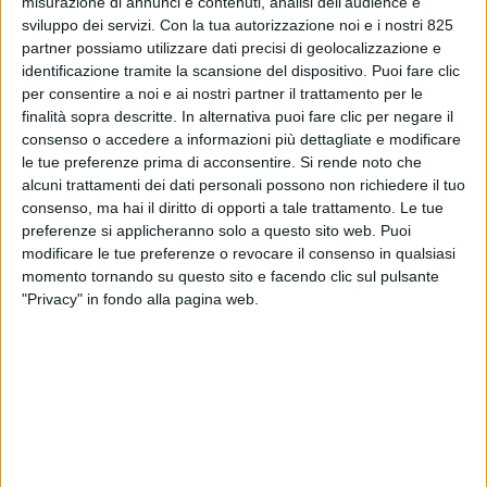
misurazione di annunci e contenuti, analisi dell'audience e
sviluppo dei servizi.
Con la tua autorizzazione noi e i nostri 825
partner possiamo utilizzare dati precisi di geolocalizzazione e
identificazione tramite la scansione del dispositivo. Puoi fare clic
In Italia i dati più recenti divulgati dall’associazione
per consentire a noi e ai nostri partner il trattamento per le
finalità sopra descritte. In alternativa puoi fare clic per negare il
Fermerci confermano il perdurare di una fase di
consenso o accedere a informazioni più dettagliate e modificare
contrazione del traffico ferroviario merci, seppure i
le tue preferenze prima di acconsentire.
Si rende noto che
numeri siano oggi superiori al periodo pre-Covid.
alcuni trattamenti dei dati personali possono non richiedere il tuo
consenso, ma hai il diritto di opporti a tale trattamento. Le tue
preferenze si applicheranno solo a questo sito web. Puoi
Nel 2025 i volumi si attestano a 49,4 milioni di treni-
modificare le tue preferenze o revocare il consenso in qualsiasi
km, in diminuzione del 3,5% rispetto ai 51,2 milioni del
momento tornando su questo sito e facendo clic sul pulsante
2024. Il calo si inserisce in una dinamica più ampia
"Privacy" in fondo alla pagina web.
che, dopo il picco registrato nel 2021 (53,8 milioni di
treni-km), evidenzia una riduzione complessiva del
7,8% nel periodo 2022-2025. Più stabile appare invece
l’andamento delle tonnellate-km, che nel 2025 si
attestano a circa 22,6 miliardi, con una flessione più
contenuta rispetto agli anni precedenti. “Questo
andamento divergente segnala un miglioramento