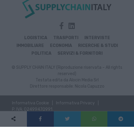
LOGISTICA
TRASPORTI
INTERVISTE
IMMOBILIARE
ECONOMIA
RICERCHE & STUDI
POLITICA
SERVIZI & FORNITORI
© SUPPLY CHAIN ITALY (Riproduzione riservata – All rights
reserved)
Testata edita da Alocin Media Srl
Direttore responsabile: Nicola Capuzzo
Informativa Cookie
Informativa Privacy
P. IVA: 02499470991