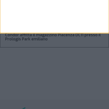
aziendale
“Accordo trovato per lo Stretto di Hormuz con
l’Oman”: lo ha annunciato l’Iran
Condor affitta il magazzino Piacenza DC11 presso il
Prologis Park emiliano