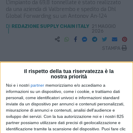
L’impianto da 69,8 tonnellate è stato realizzato
da una azienda di Valbrembo e spedito da Dhl
Global Forwarding su un Antonov An-124
DI
REDAZIONE SUPPLY CHAIN ITALY
21 MAGGIO
2026
STAMPA
Il rispetto della tua riservatezza è la
nostra priorità
Noi e i nostri
partner
memorizziamo e/o accediamo a
informazioni su un dispositivo, come i cookie, e trattiamo dati
personali, come identificatori univoci e informazioni standard
inviate da un dispositivo per annunci e contenuti personalizzati,
misurazione di annunci e contenuti, analisi dell'audience e
sviluppo dei servizi.
Con la tua autorizzazione noi e i nostri 825
partner possiamo utilizzare dati precisi di geolocalizzazione e
identificazione tramite la scansione del dispositivo. Puoi fare clic