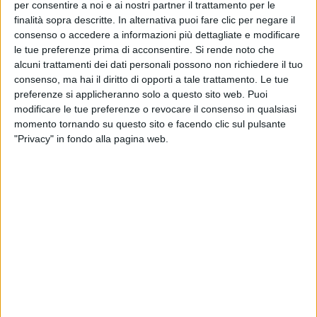
per consentire a noi e ai nostri partner il trattamento per le
finalità sopra descritte. In alternativa puoi fare clic per negare il
consenso o accedere a informazioni più dettagliate e modificare
le tue preferenze prima di acconsentire.
Si rende noto che
alcuni trattamenti dei dati personali possono non richiedere il tuo
consenso, ma hai il diritto di opporti a tale trattamento. Le tue
preferenze si applicheranno solo a questo sito web. Puoi
Ha viaggiato su un Antonov An124 un condenser
modificare le tue preferenze o revocare il consenso in qualsiasi
industriale prodotto a Valbrembo, in provincia di
momento tornando su questo sito e facendo clic sul pulsante
Bergamo, e destinato a un impianto di produzione di
"Privacy" in fondo alla pagina web.
fertilizzanti destinato all’Arabia Saudita.
A dare conto della spedizione, avvenuta lo scorso
febbraio, è Dhl Industrial Projects, la divisione di Dhl
Global Forwarding che l’ha curata. L’impianto, dal peso
di circa 69,8 tonnellate, doveva raggiungere la sua
destinazione con urgenza per ragioni industriali, cosa
che ha fatto propendere Dhl per l’invio per via aerea
invece del consueto (e più economico) trasporto
marittimo utilizzato in casi simili.