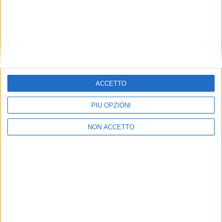
del reparto Hse (Health Safety and Environment) in
Germania per la validazione finale, prima di dare il via
alla fase esecutiva.
ACCETTO
PIÙ OPZIONI
NON ACCETTO