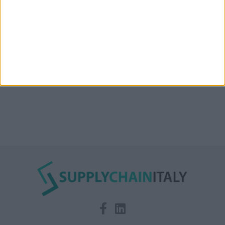
Condor affitta il magazzino Piacenza DC11 presso il
Prologis Park emiliano