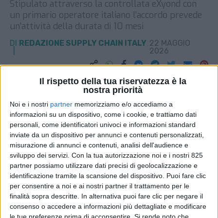
Stipulato attraverso la controllata eXyond con
un primario operatore italiano l’accordo prevede
un’attività della durata di 10 mesi
DI
REDAZIONE SUPPLY CHAIN ITALY
22 MAGGIO
2026
STAMPA
Il rispetto della tua riservatezza è la
nostra priorità
Noi e i nostri
partner
memorizziamo e/o accediamo a
informazioni su un dispositivo, come i cookie, e trattiamo dati
personali, come identificatori univoci e informazioni standard
inviate da un dispositivo per annunci e contenuti personalizzati,
misurazione di annunci e contenuti, analisi dell'audience e
sviluppo dei servizi.
Con la tua autorizzazione noi e i nostri 825
partner possiamo utilizzare dati precisi di geolocalizzazione e
identificazione tramite la scansione del dispositivo. Puoi fare clic
per consentire a noi e ai nostri partner il trattamento per le
finalità sopra descritte. In alternativa puoi fare clic per negare il
consenso o accedere a informazioni più dettagliate e modificare
le tue preferenze prima di acconsentire.
Si rende noto che