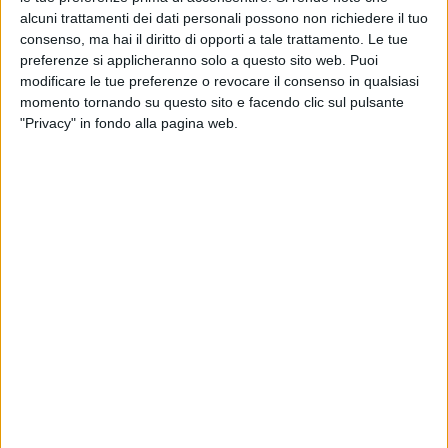
alcuni trattamenti dei dati personali possono non richiedere il tuo
consenso, ma hai il diritto di opporti a tale trattamento. Le tue
preferenze si applicheranno solo a questo sito web. Puoi
modificare le tue preferenze o revocare il consenso in qualsiasi
momento tornando su questo sito e facendo clic sul pulsante
Circle Group, società quotata sul mercato Euronext
"Privacy" in fondo alla pagina web.
Growth Milan e specializzata nello sviluppo di
soluzioni digitali per i settori portuale e della logistica
intermodale, ha siglato un nuovo accordo
commerciale attraverso la propria controllata eXyond.
La commessa, stipulata con un primario operatore
logistico italiano, ha un valore complessivo di circa
260.000 euro e prevede una durata di dieci mesi per
l’attivazione di un’infrastruttura digitale integrata.
Il progetto è incentrato sull’efficientamento operativo,
sulla tracciabilità e sulla certificazione dei flussi
logistici attraverso l’implementazione delle
piattaforme proprietarie Kmaster e Milos. L’intervento