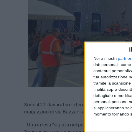
I
Noi e i nostri
partner
dati personali, come 
contenuti personalizz
tua autorizzazione no
tramite la scansione d
finalità sopra descri
dettagliate e modific
personali possono non
Sono 400 i lavoratori interessati dall’accordo di 
si applicheranno sol
magazzino di via Bazzani a Piacenza.
momento tornando su 
Una intesa “siglata nel perimetro Lhs-Gxo” – spieg
“rappresenta un avanzamento concreto sul piano e