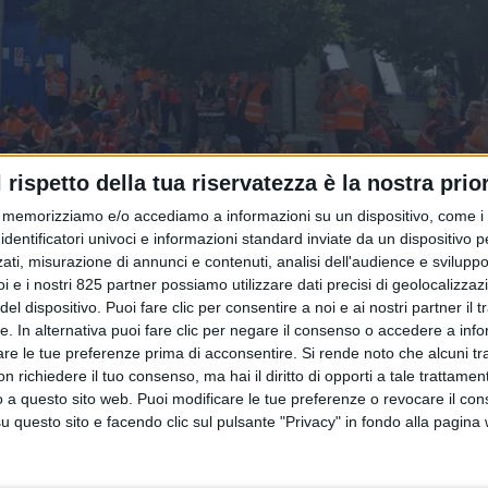
l rispetto della tua riservatezza è la nostra prior
memorizziamo e/o accediamo a informazioni su un dispositivo, come i c
identificatori univoci e informazioni standard inviate da un dispositivo 
ati, misurazione di annunci e contenuti, analisi dell'audience e sviluppo 
i e i nostri 825 partner possiamo utilizzare dati precisi di geolocalizzaz
el dispositivo. Puoi fare clic per consentire a noi e ai nostri partner il 
tte. In alternativa puoi fare clic per negare il consenso o accedere a inf
are le tue preferenze prima di acconsentire.
Si rende noto che alcuni tr
 richiedere il tuo consenso, ma hai il diritto di opporti a tale trattame
secondo livello raggiunto nell’appalto per la logistica Guess n
o a questo sito web. Puoi modificare le tue preferenze o revocare il con
questo sito e facendo clic sul pulsante "Privacy" in fondo alla pagina
a la Filt Cgil, che l’ha sottoscritta insieme alla Fit Cisl – e
conomico”. Per il sindacato, il punto chiave dell’accordo è 