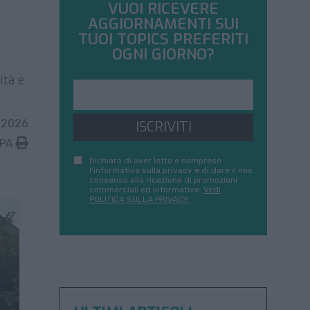
VUOI RICEVERE
AGGIORNAMENTI SUI
TUOI TOPICS PREFERITI
OGNI GIORNO?
ità e
 2026
ISCRIVITI
MPA
Dichiaro di aver letto e compreso
l'informativa sulla privacy e di dare il mio
consenso alla ricezione di promozioni
commerciali ed informative.
Vedi
POLITICA SULLA PRIVACY.