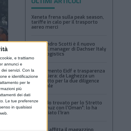
ULTIMI ARTICOLI
Xeneta frena sulla peak season,
tariffe in calo per il trasporto
aereo merci
Alessandro Scotti è il nuovo
ità
general manager di Dachser Italy
Food Logistics
ookie, e trattiamo
per annunci e
dei servizi.
Con la
Regolamento Eidf e trasparenza
della filiera: da Laghezza un
ione e identificazione
pacchetto per la due diligence
trattamento per le
aziendale
ormazioni più
attamenti dei dati
nto. Le tue preferenze
“Accordo trovato per lo Stretto
el
senso in qualsiasi
di Hormuz con l’Oman”: lo ha
annunciato l’Iran
 web.
 che
Condor affitta il magazzino
il