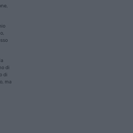
one,
mio
o,
esso
la
mo di
o di
to, ma