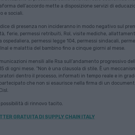
attaforma dell’accordo mette a disposizione servizi di educazi
o e sociali.
l’indice di presenza non incideranno in modo negativo sul pre
, ferie, permessi retribuiti, Rol, visite mediche, allattament
a ospedaliera, permessi legge 104, permessi sindacali, perm
 Inal e malattia del bambino fino a cinque giorni al mese.
comunicazioni mensili alle Rsa sull’andamento progressivo del
 15 di ogni mese. “Non è una clausola di stile. È un meccanis
ratori dentro il processo, informati in tempo reale e in grad
partecipato che non si esaurisce nella firma di un documen
isl.
possibilità di rinnovo tacito.
TER GRATUITA DI SUPPLY CHAIN
ITALY