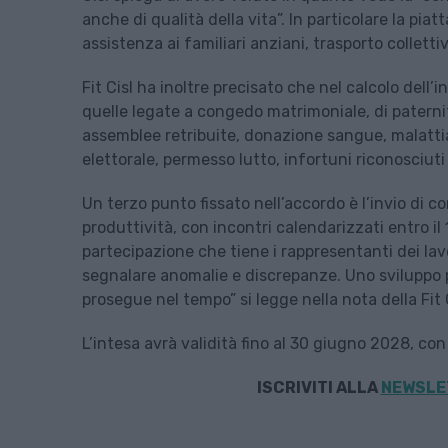
anche di qualità della vita”. In particolare la pi
assistenza ai familiari anziani, trasporto collettiv
Fit Cisl ha inoltre precisato che nel calcolo del
quelle legate a congedo matrimoniale, di paternità
assemblee retribuite, donazione sangue, malatti
elettorale, permesso lutto, infortuni riconosciuti
Un terzo punto fissato nell’accordo è l’invio di 
produttività, con incontri calendarizzati entro il
partecipazione che tiene i rappresentanti dei lavo
segnalare anomalie e discrepanze. Uno sviluppo 
prosegue nel tempo” si legge nella nota della Fit C
L’intesa avrà validità fino al 30 giugno 2028, con 
ISCRIVITI ALLA
NEWSLET