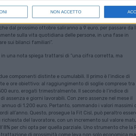
izioni economiche per chi lavora nel magazzino.
ONI
NON ACCETTO
AC
a potrà arrivare e superare i 1900 euro all’anno per lavoratore
 che dal prossimo ottobre saliranno a 9 euro, per passare da l
mente sulla vita quotidiana delle persone, in una fase in
e sui bilanci familiari”.
che in una nota spiega trattarsi di “una cifra corretta, ma
due componenti distinte e cumulabili. Il primo è l’indice di
ate e ore obiettivo: al raggiungimento di soglie comprese tra 
.500 euro, erogati trimestralmente. Il secondo è l’indice di
di assenza e giorni lavorabili. Con zero assenze nel mese il
e annuo di 1.200 euro. Pertanto, sommando i valori massimi 
rdi all’anno. Questo, prosegue la Fit Cisl, può peraltro esser
u richiesta del lavoratore, con un incremento sul valore mat
ll’8% per chi opta per quella parziale. Uno strumento che la F
ontrattazione di prossimità come leva non solo economica ma