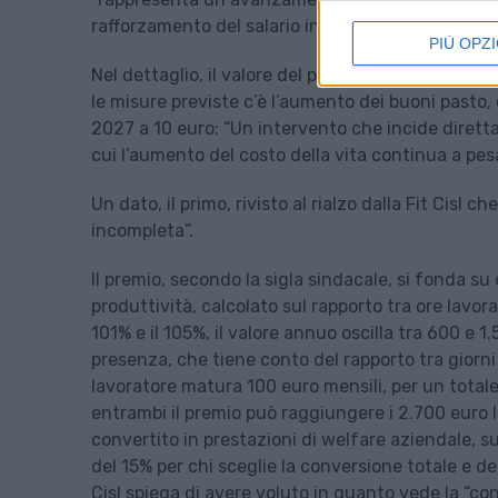
rafforzamento del salario indiretto e delle cond
PIÙ OPZI
Nel dettaglio, il valore del premio secondo la sigl
le misure previste c’è l’aumento dei buoni pasto,
2027 a 10 euro: “Un intervento che incide diretta
cui l’aumento del costo della vita continua a pesar
Un dato, il primo, rivisto al rialzo dalla Fit Cisl 
incompleta”.
Il premio, secondo la sigla sindacale, si fonda su 
produttività, calcolato sul rapporto tra ore lavor
101% e il 105%, il valore annuo oscilla tra 600 e 1
presenza, che tiene conto del rapporto tra giorni 
lavoratore matura 100 euro mensili, per un total
entrambi il premio può raggiungere i 2.700 euro lo
convertito in prestazioni di welfare aziendale, s
del 15% per chi sceglie la conversione totale e de
Cisl spiega di avere voluto in quanto vede la “c