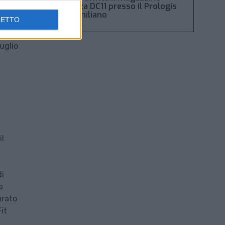
Piacenza DC11 presso il Prologis
Park emiliano
CETTO
. Tra
uglio
il
di
e
urato
it