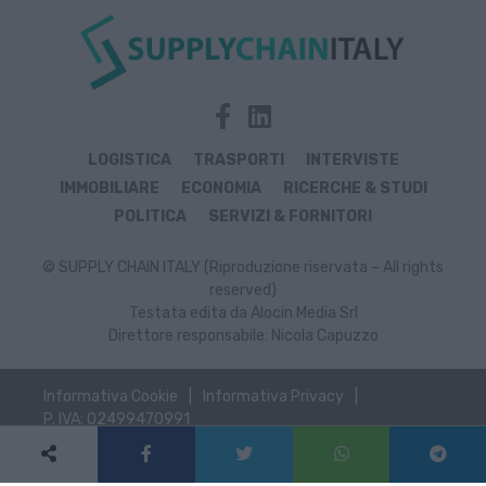
LOGISTICA
TRASPORTI
INTERVISTE
IMMOBILIARE
ECONOMIA
RICERCHE & STUDI
POLITICA
SERVIZI & FORNITORI
© SUPPLY CHAIN ITALY (Riproduzione riservata – All rights
reserved)
Testata edita da Alocin Media Srl
Direttore responsabile: Nicola Capuzzo
Informativa Cookie
Informativa Privacy
P. IVA: 02499470991