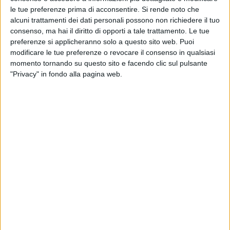
le tue preferenze prima di acconsentire.
Si rende noto che
alcuni trattamenti dei dati personali possono non richiedere il tuo
consenso, ma hai il diritto di opporti a tale trattamento. Le tue
preferenze si applicheranno solo a questo sito web. Puoi
modificare le tue preferenze o revocare il consenso in qualsiasi
momento tornando su questo sito e facendo clic sul pulsante
"Privacy" in fondo alla pagina web.
Entro la prima metà di giugno 10 nuovi mezzi di ultima
generazione entreranno in servizio nella flotta
Drivemybox, portando così a 70 il numero di trattori di
proprietà della società del Gruppo Contship.
“L’investimento intende rafforzare la capacità di
trasporto su gomma lungo le principali direttrici
nazionali che collegano i porti italiani agli inland hub
del Nord Italia, supportando le attività di
terminalizzazione integrate nella rete intermodale del
Gruppo” ha spiegato una nota.