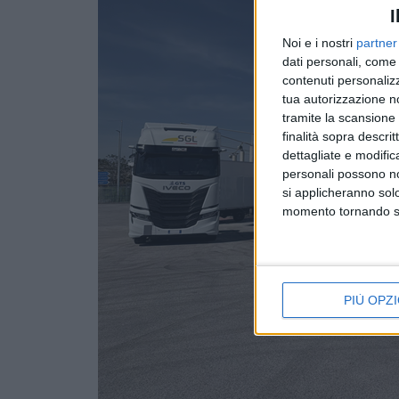
I
Noi e i nostri
partner
dati personali, come 
contenuti personalizz
tua autorizzazione no
tramite la scansione d
finalità sopra descri
dettagliate e modific
personali possono non
si applicheranno sol
momento tornando su 
PIÙ OPZI