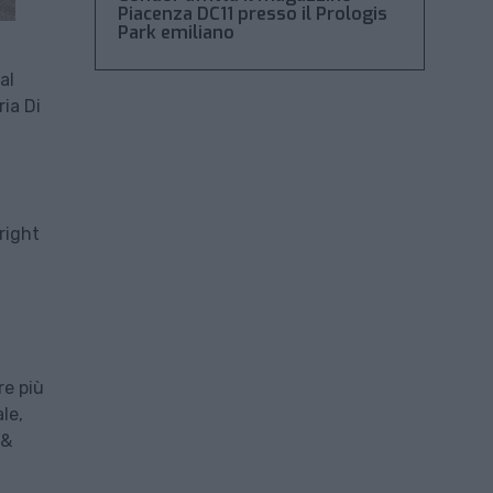
Piacenza DC11 presso il Prologis
Park emiliano
al
ria Di
right
re più
ale,
 &