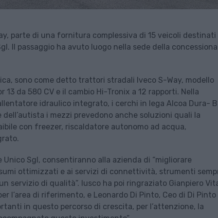
y, parte di una fornitura complessiva di 15 veicoli destinati 
Sgl. Il passaggio ha avuto luogo nella sede della concessiona
tica, sono come detto trattori stradali Iveco S-Way, modello
13 da 580 CV e il cambio Hi-Tronix a 12 rapporti. Nella
allentatore idraulico integrato, i cerchi in lega Alcoa Dura- B
e dell’autista i mezzi prevedono anche soluzioni quali la
aibile con freezer, riscaldatore autonomo ad acqua,
grato.
 Unico Sgl, consentiranno alla azienda di “migliorare
sumi ottimizzati e ai servizi di connettività, strumenti semp
 un servizio di qualità”. Iusco ha poi ringraziato Gianpiero Vit
 l’area di riferimento, e Leonardo Di Pinto, Ceo di Di Pinto
tanti in questo percorso di crescita, per l’attenzione, la