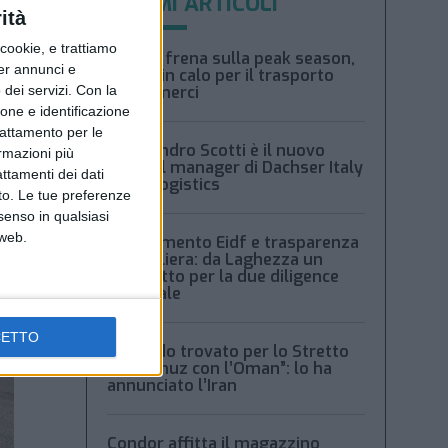
ULTIMI ARTICOLI
ità
ookie, e trattiamo
Xeneta frena sulla peak season,
per annunci e
tariffe in calo per il trasporto
dei servizi.
Con la
aereo merci
ione e identificazione
trattamento per le
Alessandro Scotti è il nuovo
ormazioni più
general manager di Dachser Italy
attamenti dei dati
Food Logistics
nto. Le tue preferenze
senso in qualsiasi
 web.
Regolamento Eidf e trasparenza
della filiera: da Laghezza un
pacchetto per la due diligence
aziendale
CETTO
“Accordo trovato per lo Stretto
di Hormuz con l’Oman”: lo ha
annunciato l’Iran
Condor affitta il magazzino