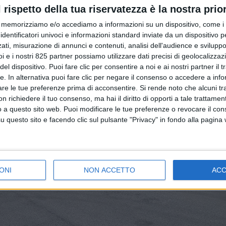
l rispetto della tua riservatezza è la nostra prior
memorizziamo e/o accediamo a informazioni su un dispositivo, come i c
identificatori univoci e informazioni standard inviate da un dispositivo 
ati, misurazione di annunci e contenuti, analisi dell'audience e sviluppo 
i e i nostri 825 partner possiamo utilizzare dati precisi di geolocalizzaz
el dispositivo. Puoi fare clic per consentire a noi e ai nostri partner il 
tte. In alternativa puoi fare clic per negare il consenso o accedere a inf
are le tue preferenze prima di acconsentire.
Si rende noto che alcuni tr
 richiedere il tuo consenso, ma hai il diritto di opporti a tale trattame
o a questo sito web. Puoi modificare le tue preferenze o revocare il con
questo sito e facendo clic sul pulsante "Privacy" in fondo alla pagina
ONI
NON ACCETTO
AC