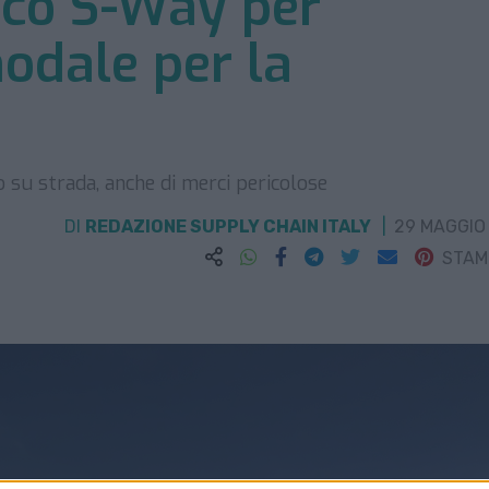
veco S-Way per
odale per la
o su strada, anche di merci pericolose
DI
REDAZIONE SUPPLY CHAIN ITALY
29 MAGGIO
STA