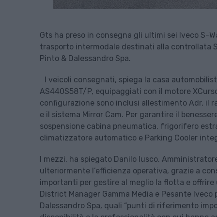
Gts ha preso in consegna gli ultimi sei Iveco S-Wa
trasporto intermodale destinati alla controllata 
Pinto & Dalessandro Spa.
I veicoli consegnati, spiega la casa automobilis
AS440S58T/P, equipaggiati con il motore XCursor 
configurazione sono inclusi allestimento Adr, il r
e il sistema Mirror Cam. Per garantire il benesser
sospensione cabina pneumatica, frigorifero estr
climatizzatore automatico e Parking Cooler inte
I mezzi, ha spiegato Danilo Iusco, Amministratore
ulteriormente l’efficienza operativa, grazie a con
importanti per gestire al meglio la flotta e offrire
District Manager Gamma Media e Pesante Iveco per
Dalessandro Spa, quali “punti di riferimento impor