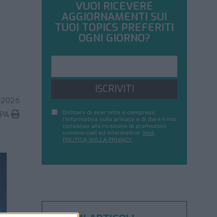
VUOI RICEVERE
AGGIORNAMENTI SUI
TUOI TOPICS PREFERITI
OGNI GIORNO?
ISCRIVITI
 2026
Dichiaro di aver letto e compreso
MPA
l'informativa sulla privacy e di dare il mio
consenso alla ricezione di promozioni
commerciali ed informative.
Vedi
POLITICA SULLA PRIVACY.