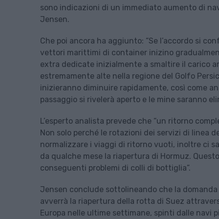
sono indicazioni di un immediato aumento di navi
Jensen.
Che poi ancora ha aggiunto: “Se l’accordo si confe
vettori marittimi di container inizino gradualmen
extra dedicate inizialmente a smaltire il carico arr
estremamente alte nella regione del Golfo Persi
inizieranno diminuire rapidamente, così come anch
passaggio si rivelerà aperto e le mine saranno eli
L’esperto analista prevede che “un ritorno comple
Non solo perché le rotazioni dei servizi di line
normalizzare i viaggi di ritorno vuoti, inoltre ci
da qualche mese la riapertura di Hormuz. Questo
conseguenti problemi di colli di bottiglia”.
Jensen conclude sottolineando che la domanda pi
avverrà la riapertura della rotta di Suez attraverso
Europa nelle ultime settimane, spinti dalle navi 