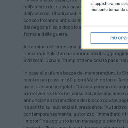
si applicheranno sol
nell’ambito del nuovo accordo con gli Stati Uniti
momento tornando su 
dell’accordo, Gharibabadi ha dichiarato che i neg
concentreranno principalmente sulla revoca delle
dei negoziati solo dopo lo scongelamento dei suoi 
formale della guerra.
PIÙ OPZI
Al termine dell’ennesima giornata di tensioni, con
iraniana, il Pakistan ha annunciato il raggiungimen
Svizzera”. Donald Trump ottiene così la pace nel
In base alle ultime bozze del memorandum, lo St
mentre nei prossimi 60 giorni Washington e Teher
asset iraniani congelati. “Ci occuperemo della q
a intervenire. Direi nel corso del prossimo mese 
annunciando la rimozione del blocco navale degli 
ha scritto sul suo social il presidente. “Autorizz
contemporaneamente, autorizzo l’immediato ritir
i motori” ha aggiunto in un messaggio trionfant
l’accordo. “Entrambe le parti hanno dichiarato l