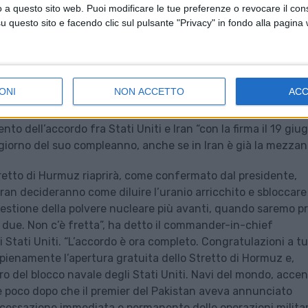
o a questo sito web. Puoi modificare le tue preferenze o revocare il con
 entreranno in vigore a partire da venerdì. Dopo la conferma
questo sito e facendo clic sul pulsante "Privacy" in fondo alla pagina
oziati per un accordo definitivo proseguiranno per 60 giorni 
 sanzioni. Ha aggiunto che l’Iran passerà alla fase success
beni, la fine del blocco imposto dagli Stati Uniti e la concl
ONI
NON ACCETTO
AC
 l’attacco di Israele in Libano e la minaccia di una ritorsione
to dell’accordo fra Stati Uniti e Iran “con la firma il 19 giu
 giorno del suo compleanno, anche se in Iran è già la mezzan
retto di Hurmuz riaprirà, come confermato dal presidente,
an decideranno come diluire l’uranio arricchito e sbloccare 
uestione della polvere nucleare più avanti, quando saremo pr
o due. Non c’è fretta”, ha detto il commander-in-chief
Stati Uniti. “L’accordo è ora completo. Congratulazioni a tu
o pienamente l’apertura gratuita dello Stretto di Hormuz e,
o del blocco navale degli Stati Uniti. Navi del mondo, acce
e poco dopo che il premier del Pakistan aveva annunciato
a cessazione immediata e permanente delle operazioni militar