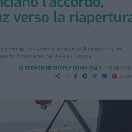
ciano l’accordo,
z verso la riapertur
mo anche in Mar Rosso e attraverso il canale di Suez
sporto di container dall’Asia all’Europa
DI
REDAZIONE SUPPLY CHAIN ITALY
15 GIUGNO
STA