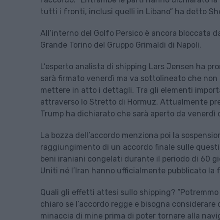
tutti i fronti, inclusi quelli in Libano” ha detto S
All’interno del Golfo Persico è ancora bloccata da
Grande Torino del Gruppo Grimaldi di Napoli.
L’esperto analista di shipping Lars Jensen ha p
sarà firmato venerdì ma va sottolineato che non s
mettere in atto i dettagli. Tra gli elementi import
attraverso lo Stretto di Hormuz. Attualmente pre
Trump ha dichiarato che sarà aperto da venerdì d
La bozza dell’accordo menziona poi la sospensione 
raggiungimento di un accordo finale sulle questioni 
beni iraniani congelati durante il periodo di 60 gi
Uniti né l’Iran hanno ufficialmente pubblicato 
Quali gli effetti attesi sullo shipping? “Potremmo
chiaro se l’accordo regge e bisogna considerare c
minaccia di mine prima di poter tornare alla navi