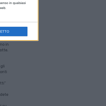
senso in qualsiasi
 web.
e si
iva
usione
CETTO
gno in
otte.
gli
onti
tti”
ndete
i su