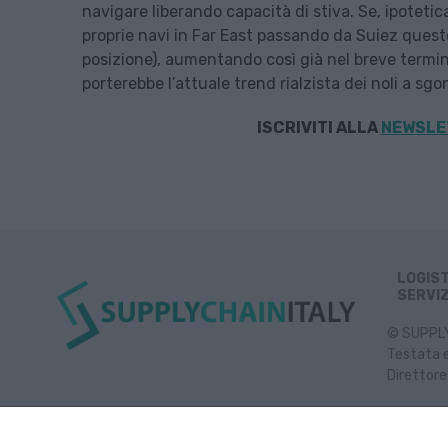
navigare liberando capacità di stiva. Se, ipotet
proprie navi in Far East passando da Suiez quest
posizione), aumentando così già nel breve termin
porterebbe l’attuale trend rialzista dei noli a sgonf
ISCRIVITI ALLA
NEWSLET
LOGIS
SERVIZ
© SUPPLY 
Testata e
Direttore
Inf