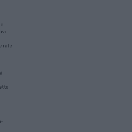
o
e i
avi
e rate
i.
petta
a-