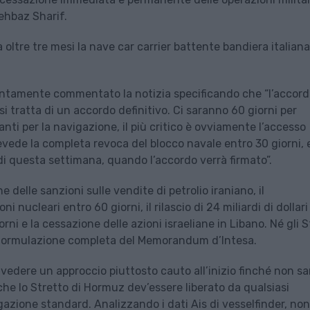
hehbaz Sharif.
 oltre tre mesi la nave car carrier battente bandiera italiana
rontamente commentato la notizia specificando che “l’accor
i tratta di un accordo definitivo. Ci saranno 60 giorni per
anti per la navigazione, il più critico è ovviamente l’accesso
vede la completa revoca del blocco navale entro 30 giorni, 
i questa settimana, quando l’accordo verrà firmato”.
delle sanzioni sulle vendite di petrolio iraniano, il
nucleari entro 60 giorni, il rilascio di 24 miliardi di dollari
orni e la cessazione delle azioni israeliane in Libano. Né gli S
la formulazione completa del Memorandum d’Intesa.
 vedere un approccio piuttosto cauto all’inizio finché non sa
he lo Stretto di Hormuz dev’essere liberato da qualsiasi
gazione standard. Analizzando i dati Ais di vesselfinder, non