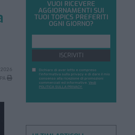
VUOI RICEVERE
AGGIORNAMENTI SUI
a
TUOI TOPICS PREFERITI
OGNI GIORNO?
ISCRIVITI
 2026
Dichiaro di aver letto e compreso
l'informativa sulla privacy e di dare il mio
MPA
consenso alla ricezione di promozioni
commerciali ed informative.
Vedi
POLITICA SULLA PRIVACY.