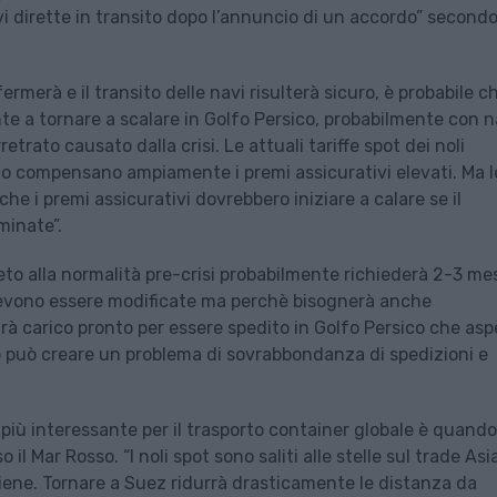
 dirette in transito dopo l’annuncio di un accordo” second
rmerà e il transito delle navi risulterà sicuro, è probabile ch
te a tornare a scalare in Golfo Persico, probabilmente con n
etrato causato dalla crisi. Le attuali tariffe spot dei noli
co compensano ampiamente i premi assicurativi elevati. Ma l
e i premi assicurativi dovrebbero iniziare a calare se il
minate”.
to alla normalità pre-crisi probabilmente richiederà 2-3 mes
a devono essere modificate ma perchè bisognerà anche
 sarà carico pronto per essere spedito in Golfo Persico che as
 può creare un problema di sovrabbondanza di spedizioni e
ù interessante per il trasporto container globale è quando
 il Mar Rosso. “I noli spot sono saliti alle stelle sul trade Asi
piene. Tornare a Suez ridurrà drasticamente le distanza da