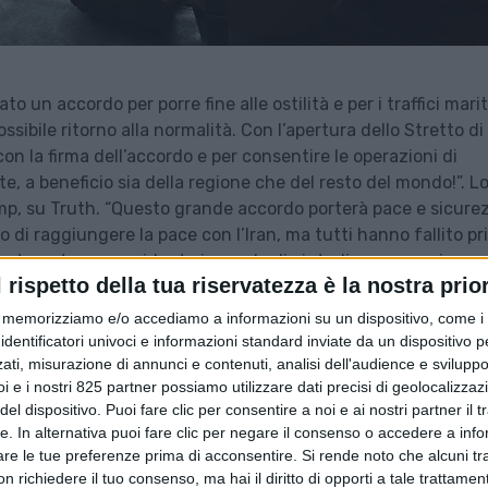
o un accordo per porre fine alle ostilità e per i traffici mari
sibile ritorno alla normalità. Con l’apertura dello Stretto di
n la firma dell’accordo e per consentire le operazioni di
te, a beneficio sia della regione che del resto del mondo!”. L
rump, su Truth. “Questo grande accordo porterà pace e sicure
o di raggiungere la pace con l’Iran, ma tutti hanno fallito pr
nno trovato un presidente in grado di aiutarli a conseguire un
l rispetto della tua riservatezza è la nostra prior
memorizziamo e/o accediamo a informazioni su un dispositivo, come i c
r umiliato gli Stati Uniti e Israele durante la guerra contro 
identificatori univoci e informazioni standard inviate da un dispositivo 
 un memorandum d’intesa tra Teheran e Washington. L’Iran “h
ati, misurazione di annunci e contenuti, analisi dell'audience e sviluppo 
iliati nemici americani e sionisti. Il nemico non ha altra scel
i e i nostri 825 partner possiamo utilizzare dati precisi di geolocalizzaz
el dispositivo. Puoi fare clic per consentire a noi e ai nostri partner il 
ermato lo Stato maggiore iraniano in un comunicato trasmess
tte. In alternativa puoi fare clic per negare il consenso o accedere a inf
are le tue preferenze prima di acconsentire.
Si rende noto che alcuni tr
 richiedere il tuo consenso, ma hai il diritto di opporti a tale trattame
babadi ha dichiarato che gli impegni assunti da Teheran