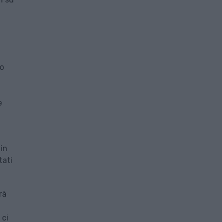
do
e
 in
tati
rà
 ci