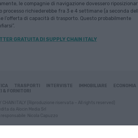
icamente, le compagnie di navigazione dovessero riposizionar
o processo richiederebbe fra 3 e 4 settimane (a seconda del
e l’offerta di capacità di trasporto. Questo probabilmente
iarsi”.
TER GRATUITA DI SUPPLY CHAIN
ITALY
TICA
TRASPORTI
INTERVISTE
IMMOBILIARE
ECONOMIA
I & FORNITORI
CHAIN ITALY (Riproduzione riservata – All rights reserved)
dita da Alocin Media Srl
 responsabile: Nicola Capuzzo
ormativa Cookie
Informativa Privacy
P. IVA: 02499470991