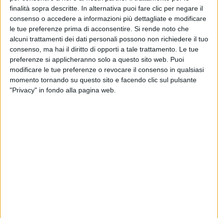
finalità sopra descritte. In alternativa puoi fare clic per negare il
consenso o accedere a informazioni più dettagliate e modificare
le tue preferenze prima di acconsentire.
Si rende noto che
alcuni trattamenti dei dati personali possono non richiedere il tuo
consenso, ma hai il diritto di opporti a tale trattamento. Le tue
preferenze si applicheranno solo a questo sito web. Puoi
modificare le tue preferenze o revocare il consenso in qualsiasi
momento tornando su questo sito e facendo clic sul pulsante
"Privacy" in fondo alla pagina web.
Il vicepresidente e assessore al Bilancio della Regione
Sardegna, Giuseppe Meloni, ha annunciato ieri il
prossimo varo di un supporto da 30 milioni di euro a
sostegno delle imprese sarde dell’autotrasporto, con
lo scopo di contrastare il caro carburante indotto
dalla crisi in Medio Oriente e gli aumenti legati all’Ets.
Lo riporta
Cagliari Today
, evidenziando che l’annuncio
è arrivato a margine di un convegno che si è svolto
ieri nel capoluogo regionale, organizzato