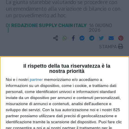
La giunta starebbe valutando se procedere con
un emendamento alla variazione di bilancio o con
un provvedimento ad hoc
DI
REDAZIONE SUPPLY CHAIN ITALY
16 GIUGNO
2026
STAMPA
Il rispetto della tua riservatezza è la
nostra priorità
Noi e i nostri
partner
memorizziamo e/o accediamo a
informazioni su un dispositivo, come i cookie, e trattiamo dati
personali, come identificatori univoci e informazioni standard
inviate da un dispositivo per annunci e contenuti personalizzati,
misurazione di annunci e contenuti, analisi dell'audience e
sviluppo dei servizi.
Con la tua autorizzazione noi e i nostri 825
partner possiamo utilizzare dati precisi di geolocalizzazione e
identificazione tramite la scansione del dispositivo. Puoi fare clic
per consentire a noi e ai nostri partner il trattamento per le