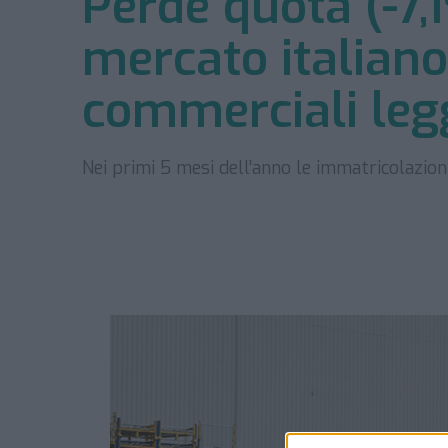
Perde quota (-7,
mercato italiano 
commerciali leg
Nei primi 5 mesi dell’anno le immatricolazio