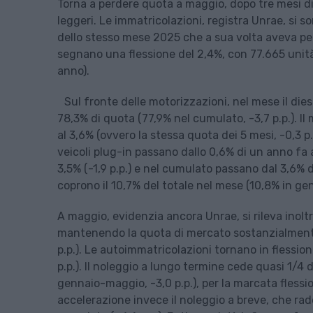
Torna a perdere quota a maggio, dopo tre mesi di s
leggeri. Le immatricolazioni, registra Unrae, si so
dello stesso mese 2025 che a sua volta aveva per
segnano una flessione del 2,4%, con 77.665 unità
anno).
Sul fronte delle motorizzazioni, nel mese il die
78,3% di quota (77,9% nel cumulato, -3,7 p.p.). 
al 3,6% (ovvero la stessa quota dei 5 mesi, -0,3 p
veicoli plug-in passano dallo 0,6% di un anno fa 
3,5% (-1,9 p.p.) e nel cumulato passano dal 3,6% d
coprono il 10,7% del totale nel mese (10,8% in g
A maggio, evidenzia ancora Unrae, si rileva inoltr
mantenendo la quota di mercato sostanzialmente s
p.p.). Le autoimmatricolazioni tornano in flessi
p.p.). Il noleggio a lungo termine cede quasi 1/4 
gennaio-maggio, -3,0 p.p.), per la marcata flessio
accelerazione invece il noleggio a breve, che radd