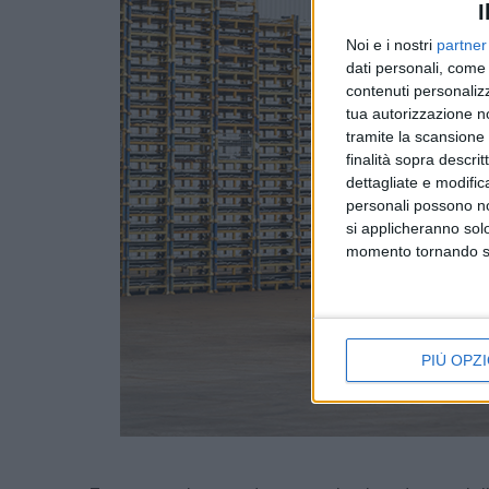
I
Noi e i nostri
partner
dati personali, come 
contenuti personalizz
tua autorizzazione no
tramite la scansione d
finalità sopra descri
dettagliate e modific
personali possono non
si applicheranno sol
momento tornando su 
PIÙ OPZI