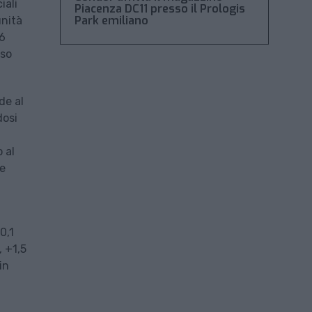
iali
Piacenza DC11 presso il Prologis
Park emiliano
unità
26
rso
de al
dosi
 al
 e
0,1
, +1,5
in