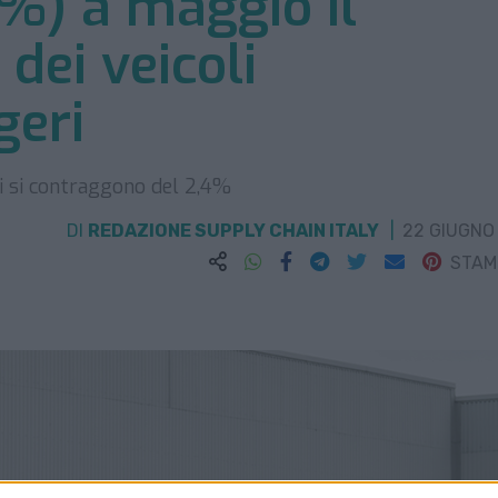
1%) a maggio il
dei veicoli
geri
ni si contraggono del 2,4%
DI
REDAZIONE SUPPLY CHAIN ITALY
22 GIUGNO
STA