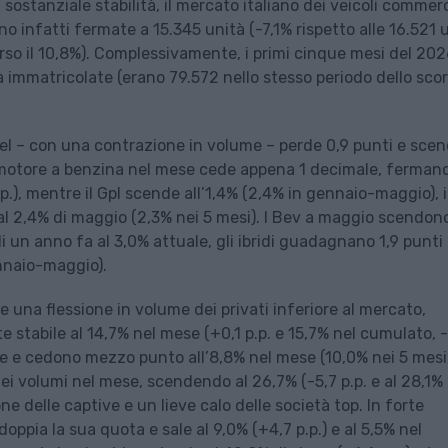
ostanziale stabilità, il mercato italiano dei veicoli commerc
no infatti fermate a 15.345 unità (-7,1% rispetto alle 16.521 
so il 10,8%). Complessivamente, i primi cinque mesi del 20
 immatricolate (erano 79.572 nello stesso periodo dello sco
sel – con una contrazione in volume – perde 0,9 punti e scen
Il motore a benzina nel mese cede appena 1 decimale, ferman
.p.), mentre il Gpl scende all’1,4% (2,4% in gennaio-maggio), i
al 2,4% di maggio (2,3% nei 5 mesi). I Bev a maggio scendono
i un anno fa al 3,0% attuale, gli ibridi guadagnano 1,9 punti
ennaio-maggio).
e una flessione in volume dei privati inferiore al mercato,
tabile al 14,7% nel mese (+0,1 p.p. e 15,7% nel cumulato, -
one e cedono mezzo punto all’8,8% nel mese (10,0% nei 5 mesi
dei volumi nel mese, scendendo al 26,7% (-5,7 p.p. e al 28,1% 
ne delle captive e un lieve calo delle società top. In forte
oppia la sua quota e sale al 9,0% (+4,7 p.p.) e al 5,5% nel