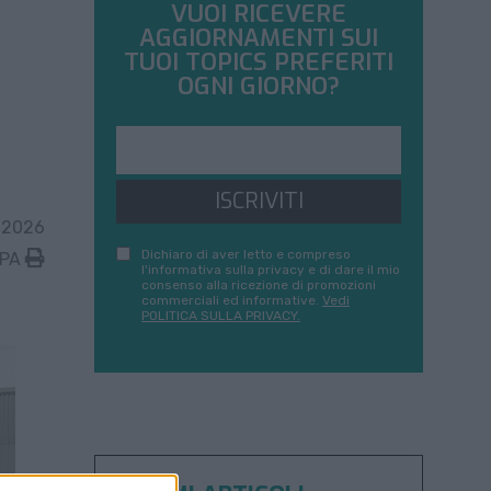
VUOI RICEVERE
AGGIORNAMENTI SUI
TUOI TOPICS PREFERITI
OGNI GIORNO?
ISCRIVITI
 2026
Dichiaro di aver letto e compreso
MPA
l'informativa sulla privacy e di dare il mio
consenso alla ricezione di promozioni
commerciali ed informative.
Vedi
POLITICA SULLA PRIVACY.