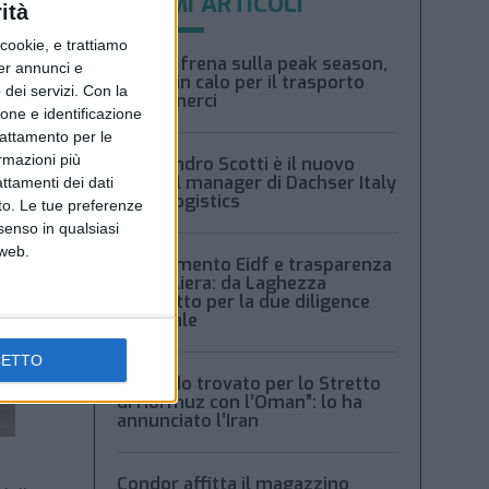
ULTIMI ARTICOLI
ità
ookie, e trattiamo
Xeneta frena sulla peak season,
per annunci e
tariffe in calo per il trasporto
dei servizi.
Con la
aereo merci
ione e identificazione
trattamento per le
ormazioni più
Alessandro Scotti è il nuovo
general manager di Dachser Italy
attamenti dei dati
Food Logistics
nto. Le tue preferenze
senso in qualsiasi
 web.
Regolamento Eidf e trasparenza
della filiera: da Laghezza
pacchetto per la due diligence
aziendale
CETTO
“Accordo trovato per lo Stretto
di Hormuz con l’Oman”: lo ha
annunciato l’Iran
Condor affitta il magazzino