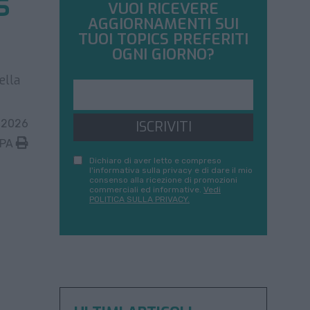
s
VUOI RICEVERE
AGGIORNAMENTI SUI
TUOI TOPICS PREFERITI
OGNI GIORNO?
ella
 2026
ISCRIVITI
MPA
Dichiaro di aver letto e compreso
l'informativa sulla privacy e di dare il mio
consenso alla ricezione di promozioni
commerciali ed informative.
Vedi
POLITICA SULLA PRIVACY.