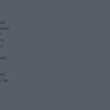
sto
 anno,
i
ria
Un
 nel
rti
a “un