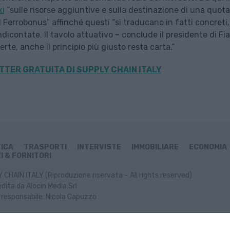
xi
“sulle risorse aggiuntive e sulla destinazione di una quota
 Ferrobonus” affinché questi “si traducano in fatti concreti,
dicontate. Il tavolo attuativo – conclude il presidente di Fi
te, anche il principio più giusto resta carta.”
TER GRATUITA DI SUPPLY CHAIN
ITALY
TICA
TRASPORTI
INTERVISTE
IMMOBILIARE
ECONOMIA
I & FORNITORI
CHAIN ITALY (Riproduzione riservata – All rights reserved)
dita da Alocin Media Srl
 responsabile: Nicola Capuzzo
ormativa Cookie
Informativa Privacy
P. IVA: 02499470991