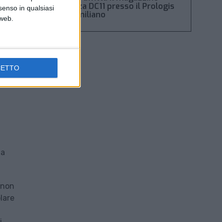
Piacenza DC11 presso il Prologis
senso in qualsiasi
Park emiliano
 web.
t sul
la
i
l
CETTO
tesso
da
e non
olare
i