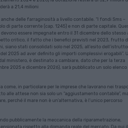
derà a 21,4 milioni
a anche delle farraginosità a livello contabile. “I fondi Sms –
lo di parte corrente (cap. 1245) e non di parte capitale. Que
no devono essere impegnate entro il 31 dicembre dello stesso
tto critico, il fatto che i benefici previsti nel 2023, frutto d
, siano stati consolidati solo nel 2025, all’esito dell’istrutto
 del 2025 ad aver definito gli importi complessivi erogabili”. 
 ministero, è destinato a cambiare, dato che per la terza
cembre 2025 e dicembre 2026), sarà pubblicato un solo elenco
ora come, in particolare per le imprese che lavorano nei traspo
petto alle attese non sia solo un “aggiustamento contabile”, m
re, perché il mare non è un’alternativa, è l’unico percorso
rendo pubblicamente la meccanica della riparametrazione,
ensionata rispetto alla domanda reale del mercato. Da qui il