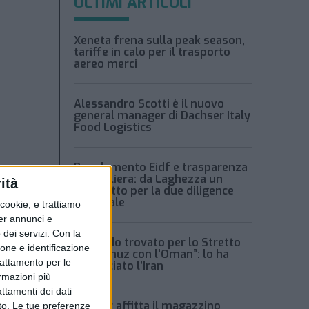
ULTIMI ARTICOLI
Xeneta frena sulla peak season,
tariffe in calo per il trasporto
aereo merci
Alessandro Scotti è il nuovo
general manager di Dachser Italy
Food Logistics
Regolamento Eidf e trasparenza
della filiera: da Laghezza un
ità
pacchetto per la due diligence
aziendale
ookie, e trattiamo
per annunci e
dei servizi.
Con la
“Accordo trovato per lo Stretto
dal
ione e identificazione
di Hormuz con l’Oman”: lo ha
trattamento per le
annunciato l’Iran
ormazioni più
r
attamenti dei dati
l
Condor affitta il magazzino
nto. Le tue preferenze