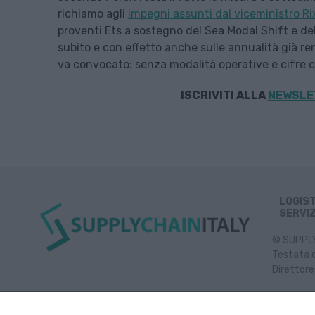
richiamo agli
impegni assunti dal viceministro Ri
proventi Ets a sostegno del Sea Modal Shift e del
subito e con effetto anche sulle annualità già ren
va convocato: senza modalità operative e cifre cer
ISCRIVITI ALLA
NEWSLET
LOGIS
SERVIZ
© SUPPLY 
Testata e
Direttore
Inf