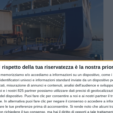
l rispetto della tua riservatezza è la nostra prior
memorizziamo e/o accediamo a informazioni su un dispositivo, come i c
identificatori univoci e informazioni standard inviate da un dispositivo 
ati, misurazione di annunci e contenuti, analisi dell'audience e sviluppo 
 30 centesimi per veicolo/km, la prima annualità del Sea Mo
i e i nostri 825 partner possiamo utilizzare dati precisi di geolocalizzaz
to il divario tra l’alto fabbisogno espresso dalle imprese
el dispositivo. Puoi fare clic per consentire a noi e ai nostri partner il 
tte. In alternativa puoi fare clic per negare il consenso o accedere a inf
a scarsa dotazione finanziaria dell’incentivo (52,9 milioni). Pe
are le tue preferenze prima di acconsentire.
Si rende noto che alcuni tr
i i proventi dell’Ets, come fissato in linea di principio dal D
 richiedere il tuo consenso, ma hai il diritto di opporti a tale trattame