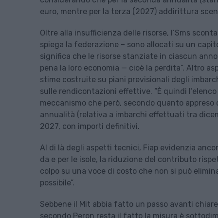
euro, mentre per la terza (2027) addirittura scen
Oltre alla insufficienza delle risorse, l’Sms scont
spiega la federazione – sono allocati su un capito
significa che le risorse stanziate in ciascun an
pena la loro economia — cioè la perdita”. Altro aspe
stime costruite su piani previsionali degli imbarchi
sulle rendicontazioni effettive. “È quindi l’elenco
meccanismo che però, secondo quanto appreso dal
annualità (relativa a imbarchi effettuati tra di
2027, con importi definitivi.
Al di là degli aspetti tecnici, Fiap evidenzia anc
da e per le isole, la riduzione del contributo ris
colpo su una voce di costo che non si può elimina
possibile”.
Sebbene il Mit abbia fatto un passo avanti chia
secondo Peron resta il fatto la misura è sottodim