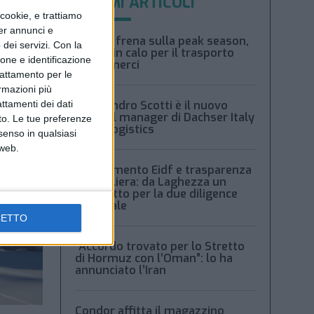
ULTIMI ARTICOLI
ookie, e trattiamo
per annunci e
Xeneta frena sulla peak season,
dei servizi.
Con la
tariffe in calo per il trasporto
ione e identificazione
aereo merci
trattamento per le
ormazioni più
attamenti dei dati
Alessandro Scotti è il nuovo
general manager di Dachser Italy
nto. Le tue preferenze
Food Logistics
senso in qualsiasi
 web.
Regolamento Eidf e trasparenza
della filiera: da Laghezza un
pacchetto per la due diligence
aziendale
CETTO
“Accordo trovato per lo Stretto
di Hormuz con l’Oman”: lo ha
annunciato l’Iran
Condor affitta il magazzino