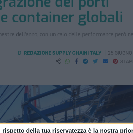
egrazione dei porti
nee container globali
estre dell’anno, con un calo delle performance però ne
DI
REDAZIONE SUPPLY CHAIN ITALY
25 GIUGNO
STA
l rispetto della tua riservatezza è la nostra prior