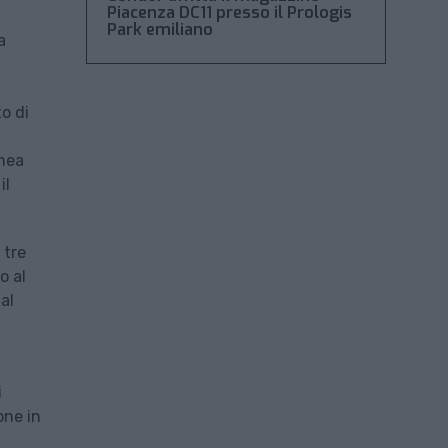
Piacenza DC11 presso il Prologis
Park emiliano
a
o di
inea
il
 tre
o al
al
i
one in