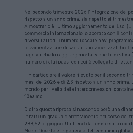
Nel secondo trimestre 2026 l’integrazione dei port
rispetto a un anno prima, sia rispetto al trimest
A mostrarlo è l’ultimo aggiornamento del Lsci (L
commercio internazionale, elaborato con il contri
diversi fattori: il numero toccate navi programm
movimentazione di carichi containerizzati (in Teu
regolari che lo raggiungono; la capacità di stiva (
numero di altri paesi con cui è collegato diret
In particolare il valore rilevato per il secondo tri
mesi del 2026 e di 2,3 rispetto a un anno prima. U
mondo per livello delle interconnessioni containe
18esimo.
Dietro questa ripresa si nasconde però una dinami
infatti un graduale arretramento nel corso del tri
288,62 di giugno. Un trend da tenere sotto contr
Medio Oriente e in generale dell’economia globale