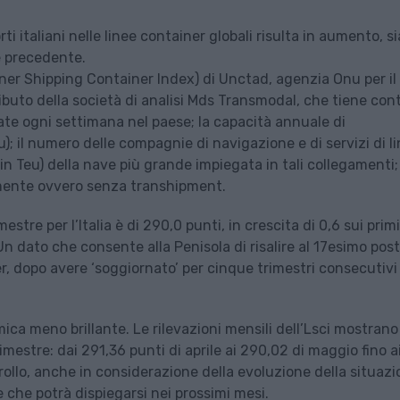
i italiani nelle linee container globali risulta in aumento, si
re precedente.
iner Shipping Container Index) di Unctad, agenzia Onu per il
buto della società di analisi Mds Transmodal, che tiene cont
ate ogni settimana nel paese; la capacità annuale di
); il numero delle compagnie di navigazione e di servizi di l
in Teu) della nave più grande impiegata in tali collegamenti; 
tamente ovvero senza transhipment.
mestre per l’Italia è di 290,0 punti, in crescita di 0,6 sui primi
n dato che consente alla Penisola di risalire al 17esimo post
r, dopo avere ‘soggiornato’ per cinque trimestri consecutivi 
ca meno brillante. Le rilevazioni mensili dell’Lsci mostrano
mestre: dai 291,36 punti di aprile ai 290,02 di maggio fino a
ollo, anche in considerazione della evoluzione della situazi
 che potrà dispiegarsi nei prossimi mesi.