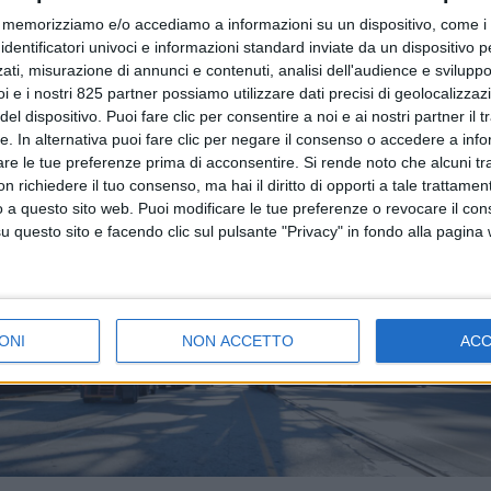
memorizziamo e/o accediamo a informazioni su un dispositivo, come i c
identificatori univoci e informazioni standard inviate da un dispositivo 
ati, misurazione di annunci e contenuti, analisi dell'audience e sviluppo 
i e i nostri 825 partner possiamo utilizzare dati precisi di geolocalizzaz
el dispositivo. Puoi fare clic per consentire a noi e ai nostri partner il 
tte. In alternativa puoi fare clic per negare il consenso o accedere a inf
are le tue preferenze prima di acconsentire.
Si rende noto che alcuni tr
 richiedere il tuo consenso, ma hai il diritto di opporti a tale trattame
o a questo sito web. Puoi modificare le tue preferenze o revocare il con
questo sito e facendo clic sul pulsante "Privacy" in fondo alla pagina
ONI
NON ACCETTO
AC