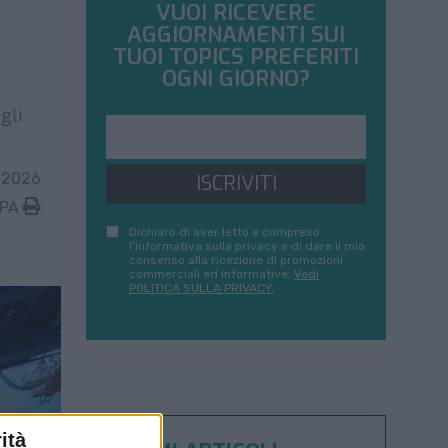
VUOI RICEVERE
AGGIORNAMENTI SUI
TUOI TOPICS PREFERITI
OGNI GIORNO?
gli
 2026
ISCRIVITI
MPA
Dichiaro di aver letto e compreso
l'informativa sulla privacy e di dare il mio
consenso alla ricezione di promozioni
commerciali ed informative.
Vedi
POLITICA SULLA PRIVACY.
ità