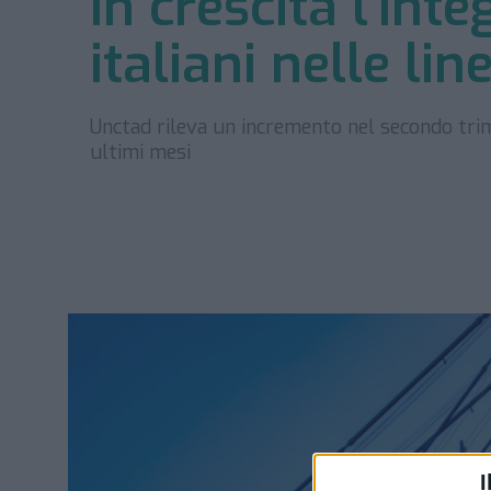
In crescita l’int
italiani nelle li
Unctad rileva un incremento nel secondo trim
ultimi mesi
I