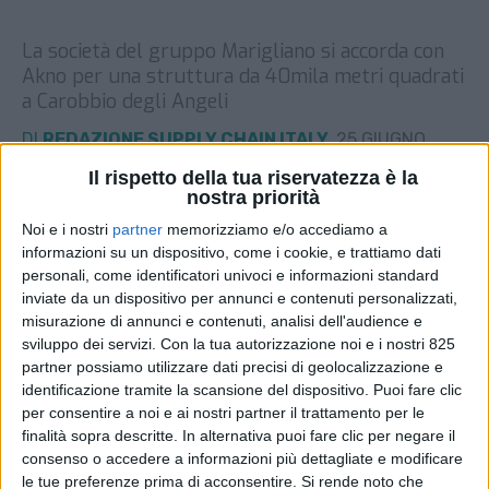
La società del gruppo Marigliano si accorda con
Akno per una struttura da 40mila metri quadrati
a Carobbio degli Angeli
DI
REDAZIONE SUPPLY CHAIN ITALY
25 GIUGNO
2026
Il rispetto della tua riservatezza è la
nostra priorità
STAMPA
Noi e i nostri
partner
memorizziamo e/o accediamo a
informazioni su un dispositivo, come i cookie, e trattiamo dati
personali, come identificatori univoci e informazioni standard
inviate da un dispositivo per annunci e contenuti personalizzati,
misurazione di annunci e contenuti, analisi dell'audience e
sviluppo dei servizi.
Con la tua autorizzazione noi e i nostri 825
partner possiamo utilizzare dati precisi di geolocalizzazione e
identificazione tramite la scansione del dispositivo. Puoi fare clic
per consentire a noi e ai nostri partner il trattamento per le
finalità sopra descritte. In alternativa puoi fare clic per negare il
consenso o accedere a informazioni più dettagliate e modificare
le tue preferenze prima di acconsentire.
Si rende noto che