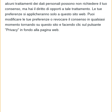
alcuni trattamenti dei dati personali possono non richiedere il tuo
consenso, ma hai il diritto di opporti a tale trattamento. Le tue
preferenze si applicheranno solo a questo sito web. Puoi
modificare le tue preferenze o revocare il consenso in qualsiasi
momento tornando su questo sito e facendo clic sul pulsante
"Privacy" in fondo alla pagina web.
Barcella Elettroforniture Spa ha raggiunto un accordo
con Akno Group per lo sviluppo di un nuovo polo
logistico che sorgerà a Carobbio degli Angeli, in
provincia di Bergamo.
Attiva nella distribuzione di materiale elettrico e
idrotermosanitario, la società, parte del gruppo
Marigliano, punta in particolare alla realizzazione di
un hub da 40mila metri quadrati di superficie coperta
(su un’area da 85mila metri quadrati), con 6.000 mq di
aree soppalcate e la possibilità di ulteriori sviluppi