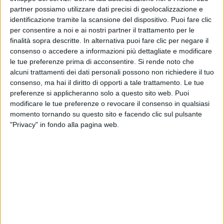
partner possiamo utilizzare dati precisi di geolocalizzazione e
identificazione tramite la scansione del dispositivo. Puoi fare clic
per consentire a noi e ai nostri partner il trattamento per le
finalità sopra descritte. In alternativa puoi fare clic per negare il
consenso o accedere a informazioni più dettagliate e modificare
le tue preferenze prima di acconsentire.
Si rende noto che
alcuni trattamenti dei dati personali possono non richiedere il tuo
consenso, ma hai il diritto di opporti a tale trattamento. Le tue
preferenze si applicheranno solo a questo sito web. Puoi
Secondo l’indagine 2025 della Banca d’Italia sui
modificare le tue preferenze o revocare il consenso in qualsiasi
trasporti internazionali di merci, l’incidenza dei costi
momento tornando su questo sito e facendo clic sul pulsante
di trasporto sull’interscambio di beni è rimasta stabile
"Privacy" in fondo alla pagina web.
in Italia per le esportazioni (pari al 2,6%, dal 2,5%
dell’anno prima) ed è lievemente scesa per le
importazioni (ora al 4,1%, dal 4,2%).
Un andamento sostanzialmente stazionario che però
nasconde dinamiche diverse.