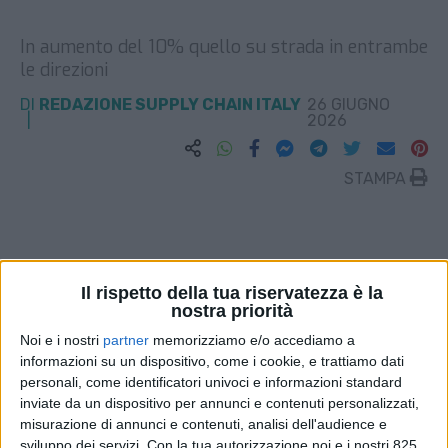
In aumento del 10% quello su strada in entrambe
le direzioni
DI
REDAZIONE SUPPLY CHAIN ITALY
26 GIUGNO
2026
STAMPA
Il rispetto della tua riservatezza è la
nostra priorità
Noi e i nostri
partner
memorizziamo e/o accediamo a
informazioni su un dispositivo, come i cookie, e trattiamo dati
personali, come identificatori univoci e informazioni standard
inviate da un dispositivo per annunci e contenuti personalizzati,
misurazione di annunci e contenuti, analisi dell'audience e
sviluppo dei servizi.
Con la tua autorizzazione noi e i nostri 825