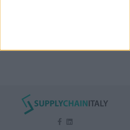
Condor affitta il magazzino Piacenza DC11 presso il
Prologis Park emiliano