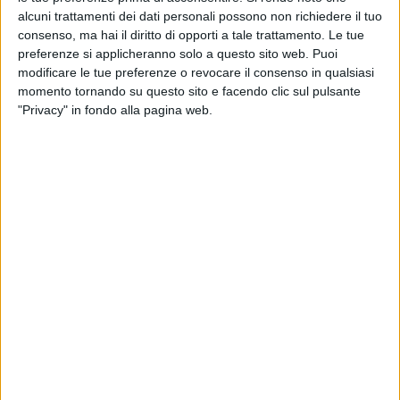
alcuni trattamenti dei dati personali possono non richiedere il tuo
consenso, ma hai il diritto di opporti a tale trattamento. Le tue
preferenze si applicheranno solo a questo sito web. Puoi
modificare le tue preferenze o revocare il consenso in qualsiasi
momento tornando su questo sito e facendo clic sul pulsante
"Privacy" in fondo alla pagina web.
Migliorata a maggio la puntualità dei liner, ma il dato
annuale resta negativo.
Lo afferma il numero 178 del rapporto Global Liner
Performance appena pubblicato da Sea-Intelligence.
L’affidabilità delle partenze è migliorata su base
mensile a partire da marzo 2026, con l’ultimo
aumento di 2,5 punti percentuali che porta il dato di
maggio 2026 al 64,7%, il valore più alto del 2026. Su
base annua, l’affidabilità delle partenze è diminuita di
1,2 punti percentuali. Il ritardo medio per gli arrivi in ​​