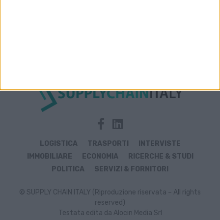
Archivio notizie di acqua
LOGISTICA
TRASPORTI
INTERVISTE
IMMOBILIARE
ECONOMIA
RICERCHE & STUDI
POLITICA
SERVIZI & FORNITORI
© SUPPLY CHAIN ITALY (Riproduzione riservata – All rights
reserved)
Testata edita da Alocin Media Srl