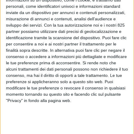
personali, come identificatori univoci e informazioni standard
inviate da un dispositivo per annunci e contenuti personalizzati,
misurazione di annunci e contenuti, analisi dell'audience e
sviluppo dei servizi.
Con la tua autorizzazione noi e i nostri 825
partner possiamo utilizzare dati precisi di geolocalizzazione e
identificazione tramite la scansione del dispositivo. Puoi fare clic
per consentire a noi e ai nostri partner il trattamento per le
finalità sopra descritte. In alternativa puoi fare clic per negare il
consenso o accedere a informazioni più dettagliate e modificare
le tue preferenze prima di acconsentire.
Si rende noto che
TRASPORTI
26 LUGLIO 2024
alcuni trattamenti dei dati personali possono non richiedere il tuo
Acqua San Bernardo sale sul
consenso, ma hai il diritto di opporti a tale trattamento. Le tue
preferenze si applicheranno solo a questo sito web. Puoi
treno fra Cuneo e Prato
modificare le tue preferenze o revocare il consenso in qualsiasi
momento tornando su questo sito e facendo clic sul pulsante
"Privacy" in fondo alla pagina web.