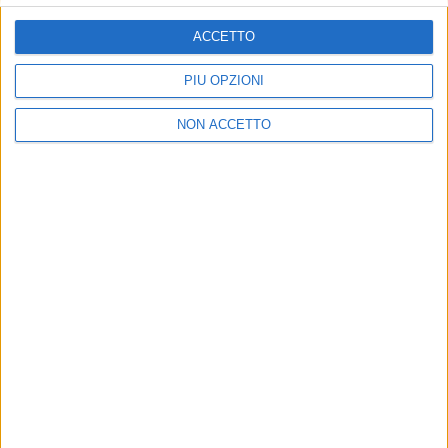
ISCRIVITI
ACCETTO
Dichiaro di aver letto e compreso l'informativa sulla privacy e
di dare il mio consenso alla ricezione di promozioni commerciali
PIÙ OPZIONI
ed informative.
Vedi POLITICA SULLA PRIVACY.
NON ACCETTO