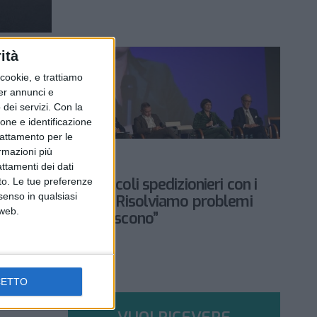
ità
ookie, e trattiamo
per annunci e
dei servizi.
Con la
ione e identificazione
trattamento per le
SERVIZI & FORNITORI
ormazioni più
14 NOVEMBRE 2023
attamenti dei dati
La riscossa dei piccoli spedizionieri con i
nto. Le tue preferenze
senso in qualsiasi
grandi caricatori: “Risolviamo problemi
 web.
che altri non gestiscono”
CETTO