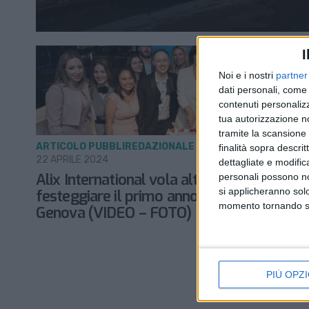
I
Noi e i nostri
partner
dati personali, come 
contenuti personalizz
tua autorizzazione no
tramite la scansione d
ARTICOLO PUBBLIREDAZIONALE
finalità sopra descri
22 APRILE 2024
dettagliate e modific
Alix International vola alto per
personali possono non
si applicheranno sol
festeggiare il primo anno di successi a
momento tornando su 
Genova (VIDEO – FOTO)
PIÙ OPZI