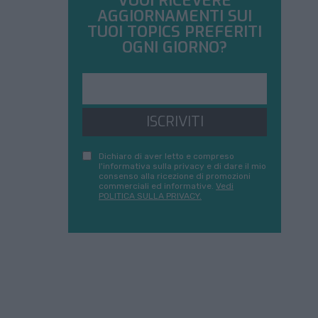
VUOI RICEVERE
AGGIORNAMENTI SUI
TUOI TOPICS PREFERITI
OGNI GIORNO?
ISCRIVITI
Dichiaro di aver letto e compreso
l'informativa sulla privacy e di dare il mio
consenso alla ricezione di promozioni
commerciali ed informative.
Vedi
POLITICA SULLA PRIVACY.