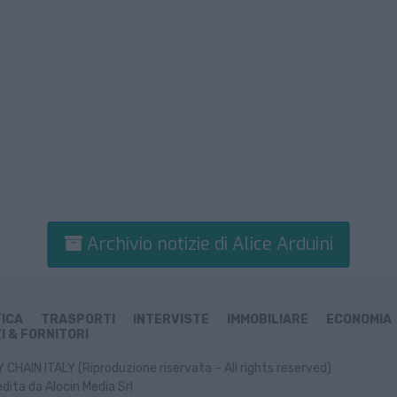
Archivio notizie di Alice Arduini
TICA
TRASPORTI
INTERVISTE
IMMOBILIARE
ECONOMIA
I & FORNITORI
CHAIN ITALY (Riproduzione riservata – All rights reserved)
dita da Alocin Media Srl