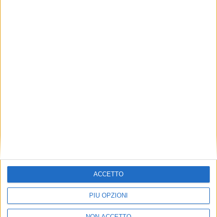
VUOI RICEVERE AGGIORNAMENTI SUI
TUOI TOPICS PREFERITI OGNI
GIORNO?
ISCRIVITI
Dichiaro di aver letto e compreso l'informativa sulla privacy e
di dare il mio consenso alla ricezione di promozioni commerciali
ed informative.
Vedi POLITICA SULLA PRIVACY.
ACCETTO
PIÙ OPZIONI
NON ACCETTO