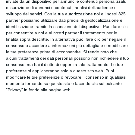
inviate da un dispositivo per annunci e contenuti personalizzati,
misurazione di annunci e contenuti, analisi dell'audience e
sviluppo dei servizi.
Con la tua autorizzazione noi e i nostri 825
partner possiamo utilizzare dati precisi di geolocalizzazione e
identificazione tramite la scansione del dispositivo. Puoi fare clic
per consentire a noi e ai nostri partner il trattamento per le
finalità sopra descritte. In alternativa puoi fare clic per negare il
consenso o accedere a informazioni più dettagliate e modificare
le tue preferenze prima di acconsentire.
Si rende noto che
alcuni trattamenti dei dati personali possono non richiedere il tuo
consenso, ma hai il diritto di opporti a tale trattamento. Le tue
preferenze si applicheranno solo a questo sito web. Puoi
modificare le tue preferenze o revocare il consenso in qualsiasi
POLITICA
15 MAGGIO 2026
momento tornando su questo sito e facendo clic sul pulsante
Davide Bordoni confermato
"Privacy" in fondo alla pagina web.
alla guida di Ram S.p.A.