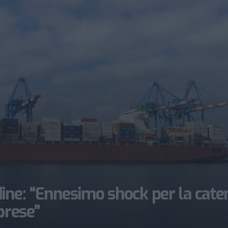
ine: “Ennesimo shock per la cate
prese”