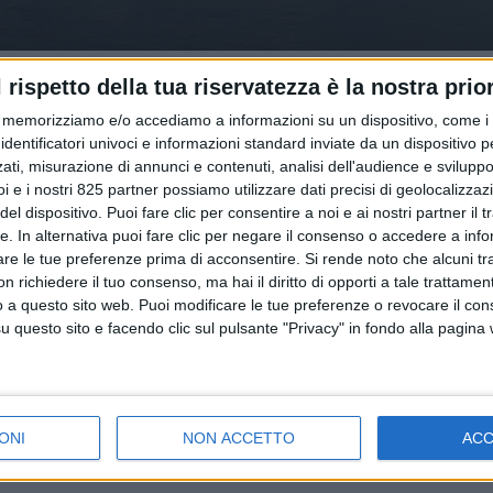
l rispetto della tua riservatezza è la nostra prior
memorizziamo e/o accediamo a informazioni su un dispositivo, come i c
identificatori univoci e informazioni standard inviate da un dispositivo 
ati, misurazione di annunci e contenuti, analisi dell'audience e sviluppo 
i e i nostri 825 partner possiamo utilizzare dati precisi di geolocalizzaz
el dispositivo. Puoi fare clic per consentire a noi e ai nostri partner il 
NOTIZIE E INTERVISTE IN EVIDENZA
tte. In alternativa puoi fare clic per negare il consenso o accedere a inf
16 MARZO 2022
are le tue preferenze prima di acconsentire.
Si rende noto che alcuni tr
“La congestione nel trasporto via mare di
 richiedere il tuo consenso, ma hai il diritto di opporti a tale trattame
o a questo sito web. Puoi modificare le tue preferenze o revocare il con
container durerà almeno per tutto il
questo sito e facendo clic sul pulsante "Privacy" in fondo alla pagina
2022”
ONI
NON ACCETTO
AC