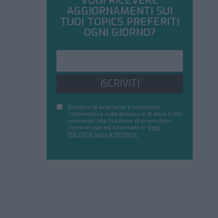
VUOI RICEVERE
AGGIORNAMENTI SUI
TUOI TOPICS PREFERITI
OGNI GIORNO?
ISCRIVITI
Dichiaro di aver letto e compreso
l'informativa sulla privacy e di dare il mio
consenso alla ricezione di promozioni
commerciali ed informative.
Vedi
POLITICA SULLA PRIVACY.