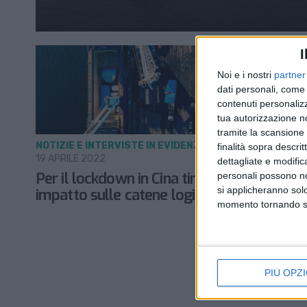
I
Noi e i nostri
partner
dati personali, come 
contenuti personalizz
tua autorizzazione no
tramite la scansione d
NOTIZIE E INTERVISTE IN EVIDENZA
finalità sopra descri
19 APRILE 2022
dettagliate e modific
Per il lockdown in Cina timori di un nuovo
personali possono non
si applicheranno sol
impatto sulle catene logistiche mondiali
momento tornando su 
PIÙ OPZI