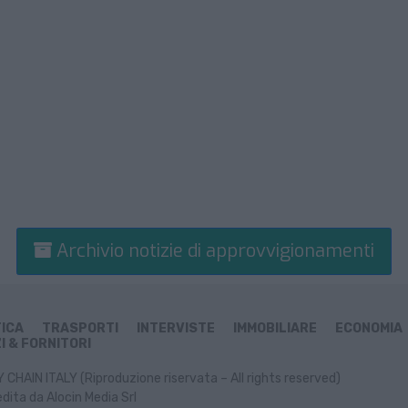
Archivio notizie di approvvigionamenti
TICA
TRASPORTI
INTERVISTE
IMMOBILIARE
ECONOMIA
I & FORNITORI
CHAIN ITALY (Riproduzione riservata – All rights reserved)
dita da Alocin Media Srl