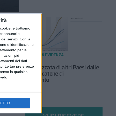
ità
ookie, e trattiamo
per annunci e
dei servizi.
Con la
ione e identificazione
trattamento per le
NOTIZIE E INTERVISTE IN EVIDENZA
ormazioni più
2 DICEMBRE 2021
attamenti dei dati
Italia meno penalizzata di altri Paesi dalle
nto. Le tue preferenze
senso in qualsiasi
strozzature delle catene di
 web.
approvvigionamento
CETTO