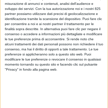
misurazione di annunci e contenuti, analisi dell'audience e
sviluppo dei servizi.
Con la tua autorizzazione noi e i nostri 825
partner possiamo utilizzare dati precisi di geolocalizzazione e
identificazione tramite la scansione del dispositivo. Puoi fare clic
per consentire a noi e ai nostri partner il trattamento per le
finalità sopra descritte. In alternativa puoi fare clic per negare il
consenso o accedere a informazioni più dettagliate e modificare
le tue preferenze prima di acconsentire.
Si rende noto che
alcuni trattamenti dei dati personali possono non richiedere il tuo
LE ALTRE NEWS
1 FEBBRAIO 2023
consenso, ma hai il diritto di opporti a tale trattamento. Le tue
L’autotrasporto genovese
preferenze si applicheranno solo a questo sito web. Puoi
modificare le tue preferenze o revocare il consenso in qualsiasi
vuole i soldi promessi dal
momento tornando su questo sito e facendo clic sul pulsante
porto
"Privacy" in fondo alla pagina web.
VUOI RICEVERE AGGIORNAMENTI SUI