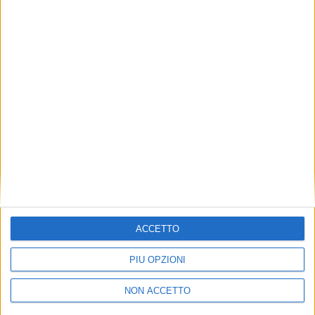
TUOI TOPICS PREFERITI OGNI
GIORNO?
ISCRIVITI
Dichiaro di aver letto e compreso l'informativa sulla privacy e
di dare il mio consenso alla ricezione di promozioni commerciali
ed informative.
Vedi POLITICA SULLA PRIVACY.
ACCETTO
PIÙ OPZIONI
NON ACCETTO