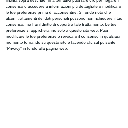
finalità sopra descritte. In alternativa puoi fare clic per negare il
consenso o accedere a informazioni più dettagliate e modificare
le tue preferenze prima di acconsentire.
Si rende noto che
alcuni trattamenti dei dati personali possono non richiedere il tuo
consenso, ma hai il diritto di opporti a tale trattamento. Le tue
preferenze si applicheranno solo a questo sito web. Puoi
modificare le tue preferenze o revocare il consenso in qualsiasi
momento tornando su questo sito e facendo clic sul pulsante
"Privacy" in fondo alla pagina web.
È un vero e proprio ultimatum quello che le
associazioni dell’autotrasporto territoriali hanno
inviato al presidente della Regione Liguria Giovanni
Toti, al Commissario straordinario per la ricostruzione
del Morandi Marco Bucci e al presidente dell’Autorità
di Sistema Portuale locale Paolo Emilio Signorini.
“Se entro la data del 15 Febbraio – è la chiusura della