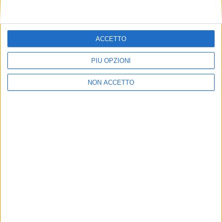
ACCETTO
PIÙ OPZIONI
NON ACCETTO
ISCRIVITI ALLA
NEWSLETTER GRATUITA DI SUPPLY
CHAIN ITALY