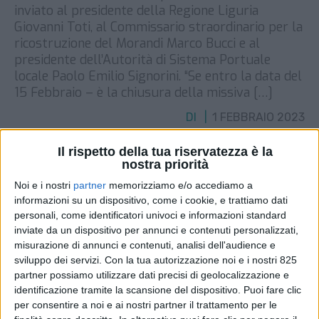
inviato al presidente della Regione Liguria
Giovanni Toti, al Commissario straordinario per la
ricostruzione del Morandi Marco Bucci e al
presidente dell’Autorità di Sistema Portuale
locale Paolo Emilio Signorini. “Se entro la data del
15 Febbraio – è la chiusura della missiva […]
DI
1 FEBBRAIO 2023
Il rispetto della tua riservatezza è la
STAMPA
nostra priorità
Noi e i nostri
partner
memorizziamo e/o accediamo a
informazioni su un dispositivo, come i cookie, e trattiamo dati
personali, come identificatori univoci e informazioni standard
inviate da un dispositivo per annunci e contenuti personalizzati,
misurazione di annunci e contenuti, analisi dell'audience e
sviluppo dei servizi.
Con la tua autorizzazione noi e i nostri 825
partner possiamo utilizzare dati precisi di geolocalizzazione e
identificazione tramite la scansione del dispositivo. Puoi fare clic
per consentire a noi e ai nostri partner il trattamento per le