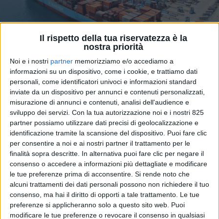
Il rispetto della tua riservatezza è la
nostra priorità
Noi e i nostri
partner
memorizziamo e/o accediamo a
informazioni su un dispositivo, come i cookie, e trattiamo dati
personali, come identificatori univoci e informazioni standard
inviate da un dispositivo per annunci e contenuti personalizzati,
misurazione di annunci e contenuti, analisi dell'audience e
sviluppo dei servizi.
Con la tua autorizzazione noi e i nostri 825
Superato l’anno prima da Gioia Tauro, nel 2025 Vado
partner possiamo utilizzare dati precisi di geolocalizzazione e
Ligure torna a conquistare il primato di ‘porto
identificazione tramite la scansione del dispositivo. Puoi fare clic
container italiano più performante’, ovvero quello in
per consentire a noi e ai nostri partner il trattamento per le
cui, in estrema sintesi, in media intercorre meno
finalità sopra descritte. In alternativa puoi fare clic per negare il
tempo tra l’ingresso di una nave e la sua fuoriuscita al
consenso o accedere a informazioni più dettagliate e modificare
termine della lavorazione.
le tue preferenze prima di acconsentire.
Si rende noto che
alcuni trattamenti dei dati personali possono non richiedere il tuo
consenso, ma hai il diritto di opporti a tale trattamento. Le tue
A dirlo è come sempre il report The Container Port
preferenze si applicheranno solo a questo sito web. Puoi
Performance Index 2025, appena pubblicato e
modificare le tue preferenze o revocare il consenso in qualsiasi